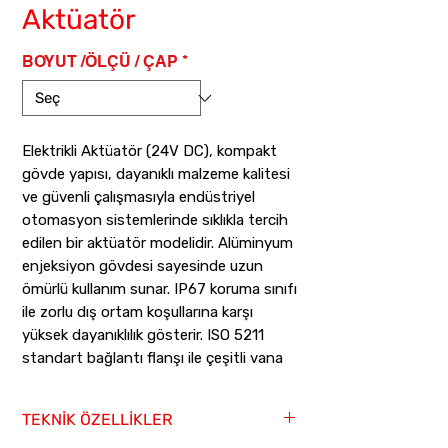
Aktüatör
BOYUT /ÖLÇÜ / ÇAP
*
Elektrikli Aktüatör (24V DC), kompakt
gövde yapısı, dayanıklı malzeme kalitesi
ve güvenli çalışmasıyla endüstriyel
otomasyon sistemlerinde sıklıkla tercih
edilen bir aktüatör modelidir. Alüminyum
enjeksiyon gövdesi sayesinde uzun
ömürlü kullanım sunar. IP67 koruma sınıfı
ile zorlu dış ortam koşullarına karşı
yüksek dayanıklılık gösterir. ISO 5211
standart bağlantı flanşı ile çeşitli vana
tiplerine kolay entegrasyon sağlar.
TEKNİK ÖZELLİKLER
24V DC gerilimle çalışır ve “On/Off”