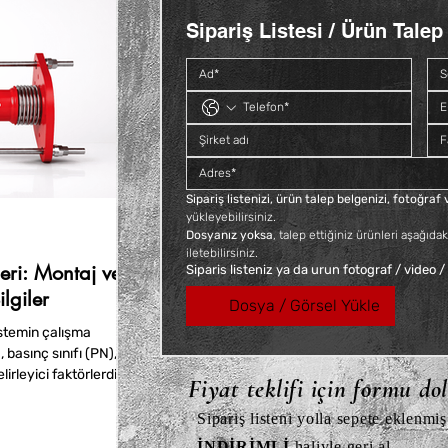
Sipariş Listesi / Ürün Talep 
Siyah Kısa Deveboynu İç ve Dış
Galvaniz Kuyruklu Konik Rakor
Siyah Deveboynu İç ve 
Siyah Kuyruklu Konik 
Vidalı
Fiyat
Fiyat
Fiyat
₺140,40
₺66,00
₺112,80
Fiyat
₺60,00
KDV dahil
KDV dahil
KDV dahil
KDV dahil
Sipariş listenizi, ürün talep belgenizi, fotoğra
yükleyebilirsiniz. 
Dosyanız yoksa
, talep ettiğiniz ürünleri aşağıdak
iletebilirsiniz.
ri: Montaj ve
Siparis listeniz ya da urun fotograf / video /
lgiler
Dosya / Görsel Yükle
stemin çalışma
, basınç sınıfı (PN),
irleyici faktörlerdir.
Fiyat teklifi için formu do
, paslanmaz çelik ve
avantajlar sunar.
Sipariş listeni yolla sepete eklenmiş
İNDİRİMLİ
haliyle geri al.