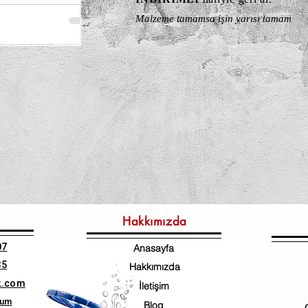
Malzeme tamamsa işin yarısı tamam
Hakkımızda
07
Anasayfa
35
Hakkımızda
k.com
İletişim
num
Blog