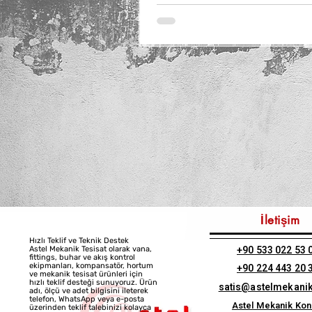
İletişim
Hızlı Teklif ve Teknik Destek
+90 533 022 53 
Astel Mekanik Tesisat olarak vana,
fittings, buhar ve akış kontrol
ekipmanları, kompansatör, hortum
+90 224 443 20 
ve mekanik tesisat ürünleri için
hızlı teklif desteği sunuyoruz. Ürün
satis@astelmekani
adı, ölçü ve adet bilgisini ileterek
telefon, WhatsApp veya e-posta
Astel Mekanik Ko
üzerinden teklif talebinizi kolayca