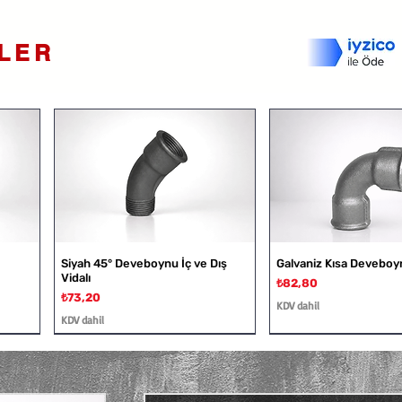
NLER
Siyah 45° Deveboynu İç ve Dış
Galvaniz Kısa Deveboy
Vidalı
Fiyat
₺82,80
Fiyat
₺73,20
KDV dahil
KDV dahil