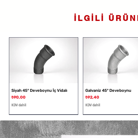
İLGİLİ ÜRÜ
Siyah 45° Deveboynu İç Vidalı
Galvaniz 45° Deveboynu
Fiyat
Fiyat
₺90,00
₺92,40
KDV dahil
KDV dahil