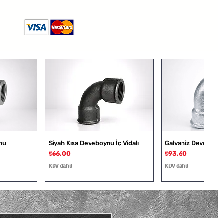
nu
Siyah Kısa Deveboynu İç Vidalı
Galvaniz Deveboyn
Fiyat
Fiyat
₺66,00
₺93,60
KDV dahil
KDV dahil