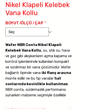
Nikel Klapeli Kelebek
Vana Kollu
BOYUT /ÖLÇÜ / ÇAP
*
Wafer NBR Conta Nikel Klapeli
Kelebek Vana Kollu
, su, atık su, hava
ve gaz gibi akışkanların açma kapama ve
kontrol işlemlerinde kullanılan kompakt
ve sızdırmaz bir vana çözümüdür. Wafer
bağlantı tipinde vana
iki flanş arasına
monte edilir ve bu tip vanalar
hat
sonlarında kesinlikle kullanılmaz
.
NBR conta, sızdırmazlık performansı
sunarken malzeme seçimiyle özellikle
belirli akışkanlarda tercih edilebilir; nikel
klape ise dayanım ve yüzey