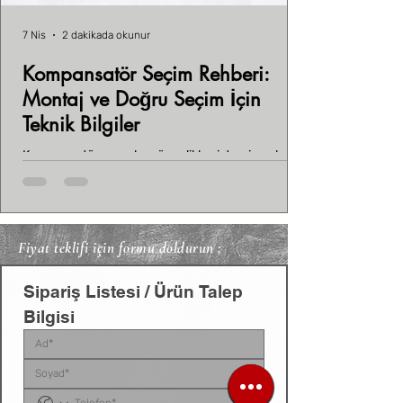
7 Nis
2 dakikada okunur
Kompansatör Seçim Rehberi:
Montaj ve Doğru Seçim İçin
Teknik Bilgiler
Kompansatör seçerken öncelikle sistemin çalışma
koşullarını bilmelisin. Boru çapı (DN), basınç sınıfı
(PN), çalışma sıcaklığı ve ortam şartları belirleyici
faktörlerdir. Malzeme seçimi de önemlidir; pirinç,
paslanmaz çelik ve döküm gibi farklı malzemeler
Fiyat teklifi için formu doldurun ;
farklı avantajlar sunar.
Sipariş Listesi / Ürün Talep 
Bilgisi