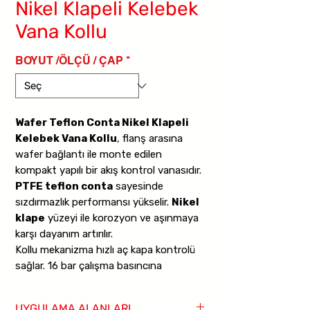
Nikel Klapeli Kelebek
Vana Kollu
BOYUT /ÖLÇÜ / ÇAP
*
Wafer Teflon Conta Nikel Klapeli
Kelebek Vana Kollu
, flanş arasına
wafer bağlantı ile monte edilen
kompakt yapılı bir akış kontrol vanasıdır.
PTFE teflon conta
sayesinde
sızdırmazlık performansı yükselir.
Nikel
klape
yüzeyi ile korozyon ve aşınmaya
karşı dayanım artırılır.
Kollu mekanizma hızlı aç kapa kontrolü
sağlar. 16 bar çalışma basıncına
uygundur. PTFE için maksimum çalışma
sıcaklığı 150 derece seviyesindedir.
UYGULAMA ALANLARI