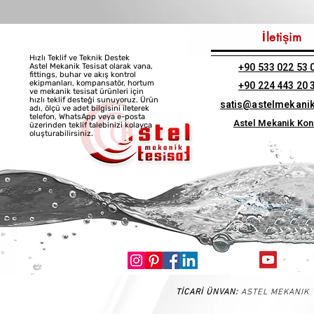
İletişim
Hızlı Teklif ve Teknik Destek
+90 533 022 53 
Astel Mekanik Tesisat olarak vana,
fittings, buhar ve akış kontrol
ekipmanları, kompansatör, hortum
+90 224 443 20 
ve mekanik tesisat ürünleri için
hızlı teklif desteği sunuyoruz. Ürün
satis@astelmekani
adı, ölçü ve adet bilgisini ileterek
telefon, WhatsApp veya e-posta
Astel Mekanik Ko
üzerinden teklif talebinizi kolayca
oluşturabilirsiniz.
TİCARİ ÜNVAN:
ASTEL MEKANIK T