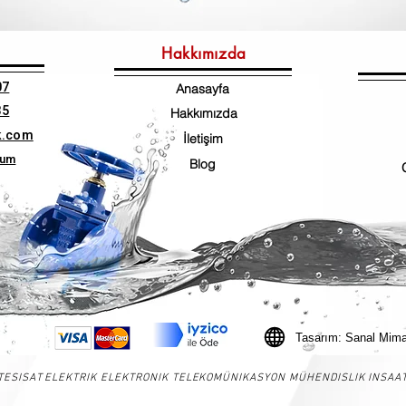
Hakkımızda
07
Anasayfa
35
Hakkımızda
k.com
İletişim
num
Blog
Tasarım: Sanal Mima
ESISAT ELEKTRIK ELEKTRONIK TELEKOMÜNIKASYON MÜHENDISLIK INSAAT SA