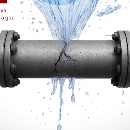
eya
ara göz
z