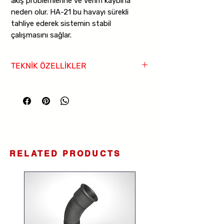
akış problemlerine ve verim kaybına
neden olur. HA-21 bu havayı sürekli
tahliye ederek sistemin stabil
çalışmasını sağlar.
TEKNİK ÖZELLİKLER
Ürün Tipi:
Hava atıcı
Çalışma Prensibi:
Şamandıralı
Gövde:
GGG40.3 Sfero Döküm
Kapak:
GGG40.3 Sfero Döküm
İç Aksam ve Şamandıra:
Paslanmaz Çelik
Maksimum Çalışma Basıncı:
16 Bar
Maksimum Çalışma Sıcaklığı:
200 C
RELATED PRODUCTS
Bağlantı Tipi:
Dişli
Ölçü:
1/2”