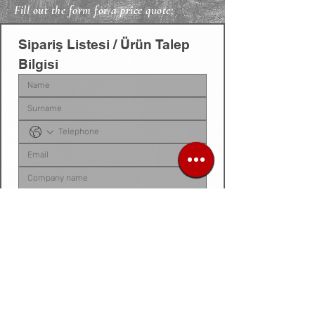
Fill out the form for a price quote;
Sipariş Listesi / Ürün Talep 
Bilgisi
Sipariş listenizi, ürün talep belgenizi, fotoğraf 
veya videonuzu
 bu alana yükleyebilirsiniz. 
Dosyanız yoksa
, talep ettiğiniz ürünleri 
aşağıdaki 
kutucuğa tek tek yazarak
 bize 
iletebilirsiniz.
Siparis listeniz ya da urun fotograf / video /