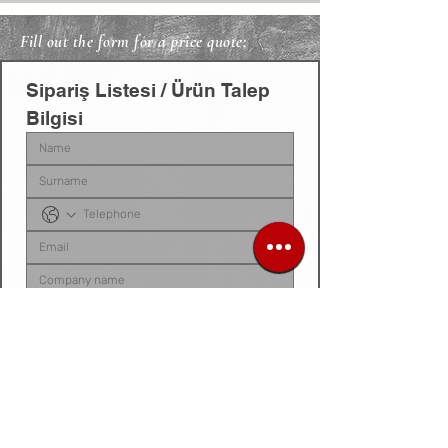
Fill out the form for a price quote;
Sipariş Listesi / Ürün Talep 
Bilgisi
Sipariş listenizi, ürün talep belgenizi, fotoğraf 
veya videonuzu
 bu alana yükleyebilirsiniz. 
Dosyanız yoksa
, talep ettiğiniz ürünleri 
aşağıdaki 
kutucuğa tek tek yazarak
 bize 
iletebilirsiniz.