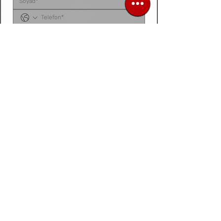
Sipariş listenizi, ürün talep belgenizi, fotoğraf 
veya videonuzu
 bu alana yükleyebilirsiniz. 
Dosyanız yoksa
, talep ettiğiniz ürünleri 
aşağıdaki 
kutucuğa tek tek yazarak
 bize 
iletebilirsiniz.
Siparis listeniz ya da urun fotograf / video /
belge
Dosya / Görsel Yükle
İleri
Sipariş listeni yolla sepete eklenmiş ve