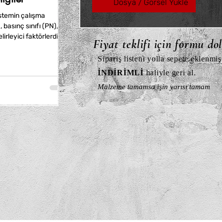
Dosya / Görsel Yükle
stemin çalışma
, basınç sınıfı (PN),
irleyici faktörlerdir.
Fiyat teklifi için formu do
, paslanmaz çelik ve
avantajlar sunar.
Sipariş listeni yolla sepete eklenmiş
İNDİRİMLİ
haliyle geri al.
Malzeme tamamsa işin yarısı tamam