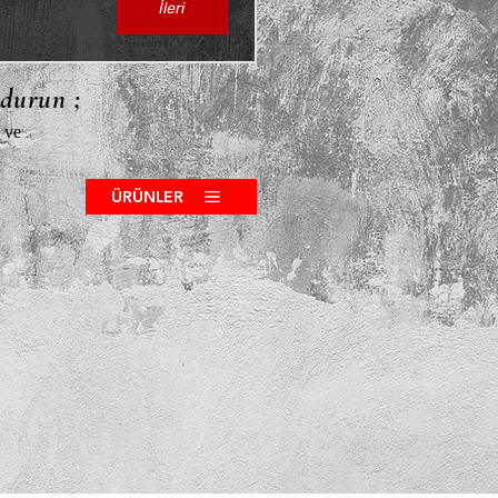
İleri
ldurun ;
 ve
ÜRÜNLER