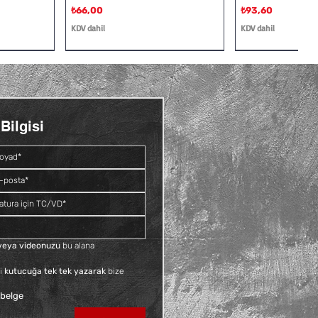
Fiyat
Fiyat
₺66,00
₺93,60
KDV dahil
KDV dahil
Bilgisi
Dış Vidalı
Rakor
Galvaniz Deveboynu İç ve Dış
Siyah Kruva
Vidalı
Fiyat
₺109,20
Fiyat
₺81,60
KDV dahil
KDV dahil
f veya videonuzu
 bu alana 
i 
kutucuğa tek tek yazarak
 bize 
 belge