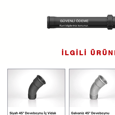
GÜVENLİ ÖDEME
Kart bilgileriniz konunur.
İLGİLİ ÜRÜ
Siyah 45° Deveboynu İç Vidalı
Galvaniz 45° Deveboynu