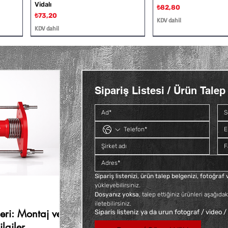
Vidalı
Fiyat
₺82,80
Fiyat
₺73,20
KDV dahil
KDV dahil
Sipariş Listesi / Ürün Talep 
Siyah Kısa Deveboynu İç ve Dış
Galvaniz Kuyruklu Konik Rakor
Siyah Deveboynu İç ve 
Siyah Kuyruklu Konik 
Vidalı
Fiyat
Fiyat
Fiyat
₺140,40
₺66,00
₺112,80
Fiyat
₺60,00
KDV dahil
KDV dahil
KDV dahil
KDV dahil
Sipariş listenizi, ürün talep belgenizi, fotoğra
yükleyebilirsiniz. 
Dosyanız yoksa
, talep ettiğiniz ürünleri aşağıdak
iletebilirsiniz.
ri: Montaj ve
Siparis listeniz ya da urun fotograf / video /
lgiler