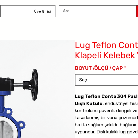
Üye Girişi
Lug Teflon Con
Klapeli Kelebek 
BOYUT /ÖLÇÜ / ÇAP
*
Seç
Lug Teflon Conta 304 Pas
Dişli Kutulu
, endüstriyel tes
kontrolünü güvenli, dengeli ve
tasarlanmış bir vana çözümüdü
hatta sağlam şekilde bağlanır 
uygundur. Dişli kulaklı lug gövd