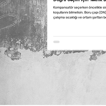
Kompansatör seçerken öncelikle si
koşullarını bilmelisin. Boru çapı (DN)
çalışma sıcaklığı ve ortam şartları bel
Malzeme seçimi de önemlidir; pirinç
döküm gibi farklı malzemeler farklı 