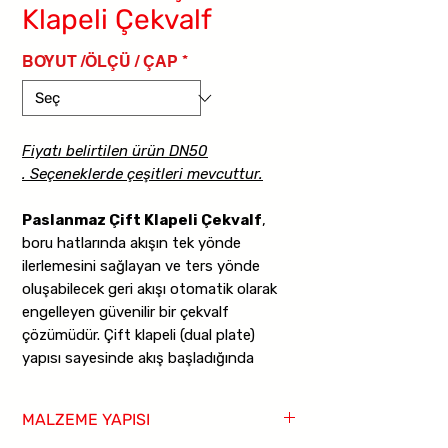
Klapeli Çekvalf
BOYUT /ÖLÇÜ / ÇAP
*
Fiyatı belirtilen ürün DN50
.
Seçeneklerde çeşitleri mevcuttur.
Paslanmaz Çift Klapeli Çekvalf
,
boru hatlarında akışın tek yönde
ilerlemesini sağlayan ve ters yönde
oluşabilecek geri akışı otomatik olarak
engelleyen güvenilir bir çekvalf
çözümüdür. Çift klapeli (dual plate)
yapısı sayesinde akış başladığında
düşük dirençle açılır; pompa duruşu,
basınç dalgalanması veya ters basınç
MALZEME YAPISI
oluştuğunda yay desteğiyle hızlı