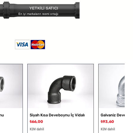
ailesini standardize edebilir, stok ve
YETKİLİ SATICI
irsin.
En iyi markaların resmi ortağı
nu
Siyah Kısa Deveboynu İç Vidalı
Galvaniz Deveboyn
Fiyat
Fiyat
₺66,00
₺93,60
KDV dahil
KDV dahil