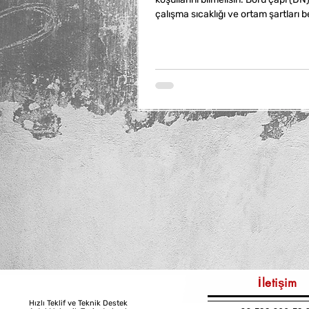
çalışma sıcaklığı ve ortam şartları bel
Malzeme seçimi de önemlidir; pirinç
döküm gibi farklı malzemeler farklı 
İletişim
Hızlı Teklif ve Teknik Destek