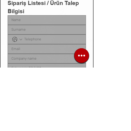
Sipariş Listesi / Ürün Talep 
Bilgisi
Sipariş listenizi, ürün talep belgenizi, fotoğraf 
veya videonuzu
 bu alana yükleyebilirsiniz. 
Dosyanız yoksa
, talep ettiğiniz ürünleri 
aşağıdaki 
kutucuğa tek tek yazarak
 bize 
iletebilirsiniz.
Siparis listeniz ya da urun fotograf / video /
belge
Dosya / Görsel Yükle