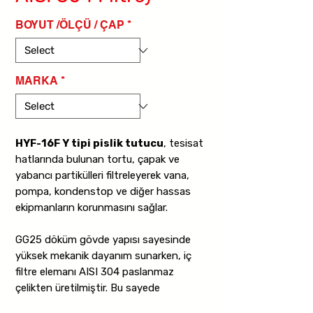
BOYUT /ÖLÇÜ / ÇAP
*
MARKA
*
HYF-16F Y tipi pislik tutucu
, tesisat
hatlarında bulunan tortu, çapak ve
yabancı partikülleri filtreleyerek vana,
pompa, kondenstop ve diğer hassas
ekipmanların korunmasını sağlar.
GG25 döküm gövde yapısı sayesinde
yüksek mekanik dayanım sunarken, iç
filtre elemanı AISI 304 paslanmaz
çelikten üretilmiştir. Bu sayede
korozyona karşı dirençli ve uzun ömürlü