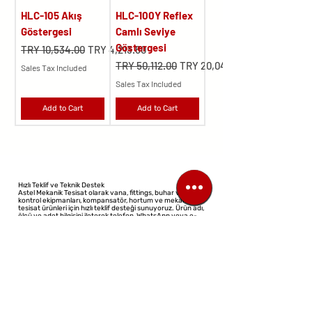
HLC-105 Akış
HLC-100Y Reflex
Göstergesi
Camlı Seviye
Göstergesi
Regular Price
Sale Price
TRY 10,534.00
TRY 4,213.60
Regular Price
Sale Price
TRY 50,112.00
TRY 20,044.80
Sales Tax Included
Sales Tax Included
Add to Cart
Add to Cart
Hızlı Teklif ve Teknik Destek
Astel Mekanik Tesisat olarak vana, fittings, buhar ve akış
kontrol ekipmanları, kompansatör, hortum ve mekanik
tesisat ürünleri için hızlı teklif desteği sunuyoruz. Ürün adı,
ölçü ve adet bilgisini ileterek telefon, WhatsApp veya e-
posta üzerinden teklif talebinizi kolayca oluşturabilirsiniz.
©2023 All Rights Reserved
Design: Virtual Architect