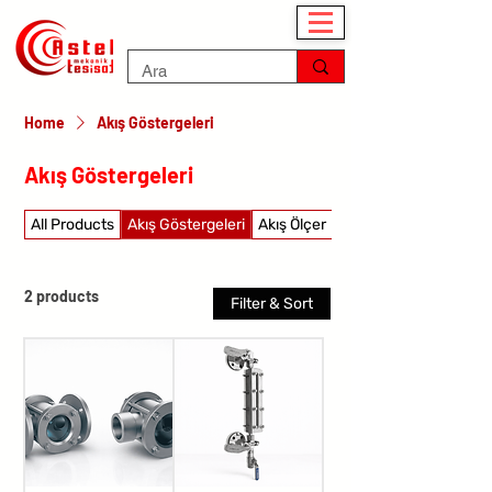
Home
Akış Göstergeleri
Akış Göstergeleri
All Products
Akış Göstergeleri
Akış Ölçer
Akış şalterleri
2 products
Filter & Sort