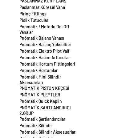
PASLANMAZ KÖR FLANŞ
Paslanmaz Küresel Vana
Pirinç Fittings
Pislik Tutucular
Pnömatik / Motorlu On-Off
Vanalar
Pnömatik Balans Vanası
Pnömatik Basınç Yükseltici
Pnömatik Elektro Pilot Valf
Pnömatik Hacim Arttırıcılar
Pnömatik Hortum Fittingsleri
Pnömatik Hortumlar
Pnömatik Mini Silindir
Aksesuarları
PNÖMATİK PİSTON KEÇESİ
PNÖMATİK PLEYTLER
Pnömatik Quick Kaplin
PNÖMATİK SARTLANDIRICI
2.GRUP
Pnömatik Şartlandırıcılar
Pnömatik Silindir
Pnömatik Silindir Aksesuarları