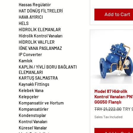
Hassas Regülatör
HAT DÖNÜŞ FİLTRELERİ
Add to Cart
HAVA AYIRICI
HELS
HİDROLİK ELEMANLAR
Hidrolik Kontrol Vanaları
HİDROLİK VALFLER
İĞNE VANA PASLANMAZ
IP Converter
Kamlok
KAPLİN / YİVLİ BORU BAĞLANTI
ELEMANLARI
KARTUŞ SALMASTRA
Kaynaklı Fittings
Kelebek Vana
Model 87 Hidrolik
Kontrol Vanaları PN
Kelepçeler
GGG50 Flanşlı
Kompansatör ve Hortum
Regular Price
Sale 
TRY 21,222.00
TRY 
Kompansatörler
Kondenstoplar
Sales Tax Included
Kontrol Vanaları
Küresel Vanalar