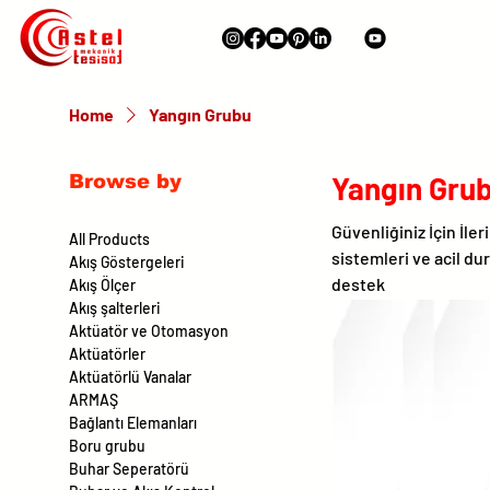
Home
Yangın Grubu
Yangın Gru
Browse by
Güvenliğiniz İçin İler
All Products
sistemleri ve acil d
Akış Göstergeleri
destek
Akış Ölçer
Akış şalterleri
Aktüatör ve Otomasyon
Aktüatörler
Aktüatörlü Vanalar
ARMAŞ
Bağlantı Elemanları
Boru grubu
Buhar Seperatörü