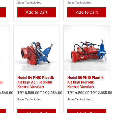
Sales Tax Included
Sales Tax Included
Add to Cart
Add to Cart
Model 64 PN10 Plastik
Model 66 PN10 Plastik
16
Kit Dişli Açılı Hidrolik
Kit Dişli Hidrolik
Kontrol Vanaları
Kontrol Vanaları
Price
Regular Price
Sale Price
Regular Price
Sale Price
9,549.90
TRY 6,588.00
TRY 2,964.60
TRY 4,590.00
TRY 2,065.50
Sales Tax Included
Sales Tax Included