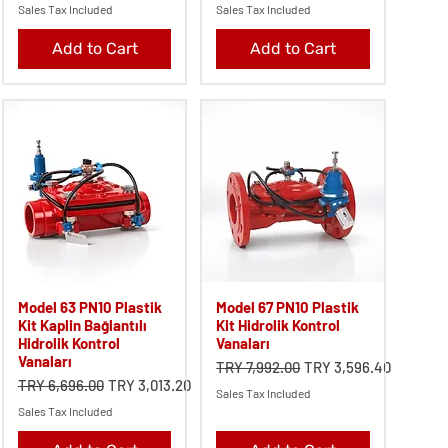
Sales Tax Included
Sales Tax Included
Add to Cart
Add to Cart
Model 63 PN10 Plastik
Model 67 PN10 Plastik
Kit Kaplin Bağlantılı
Kit Hidrolik Kontrol
Hidrolik Kontrol
Vanaları
Vanaları
Regular Price
Sale Price
TRY 7,992.00
TRY 3,596.40
Regular Price
Sale Price
TRY 6,696.00
TRY 3,013.20
Sales Tax Included
Sales Tax Included