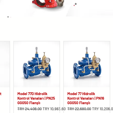
t
Model 77D Hidrolik
Model 77 Hidrolik
Kontrol Vanaları | PN25
Kontrol Vanaları | PN16
GGG50 Flanşlı
GGG50 Flanşlı
Regular Price
Sale Price
Regular Price
Sale Price
TRY 24,408.00
TRY 10,983.60
TRY 22,680.00
TRY 10,206.