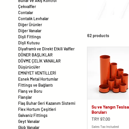
Buhar ve Akış Kontrol
Çekvalfler
Contalar
Contalık Levhalar
Diğer Ürünler
Diğer Vanalar
62 products
Dişli Fittings
Dişli Kutusu
Diyaframlı ve Direkt Etkili Valfler
DÖNER BAŞLIKLAR
DÖVME ÇELİK VANALAR
Düşürücüler
EMNİYET VENTİLLERİ
Esnek Metal Hortumlar
Fittings ve Bağlantı
Flanş ve Boru
Flanşlar
Flaş Buhar Geri Kazanım Sistemi
Su ve Yangın Tesisa
Flex Hortum Çeşitleri
Boruları
Galvaniz Fittings
Price
TRY 97.00
Geyt Vanalar
Sales Tax Included
Glob Vanalar