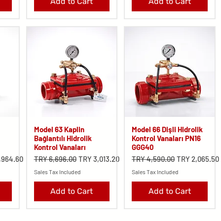
Add to Cart
Add to Cart
Model 63 Kaplin
Model 66 Dişli Hidrolik
Bağlantılı Hidrolik
Kontrol Vanaları PN16
Kontrol Vanaları
GGG40
rice
Regular Price
Sale Price
Regular Price
Sale Price
,964.60
TRY 6,696.00
TRY 3,013.20
TRY 4,590.00
TRY 2,065.50
Sales Tax Included
Sales Tax Included
Add to Cart
Add to Cart