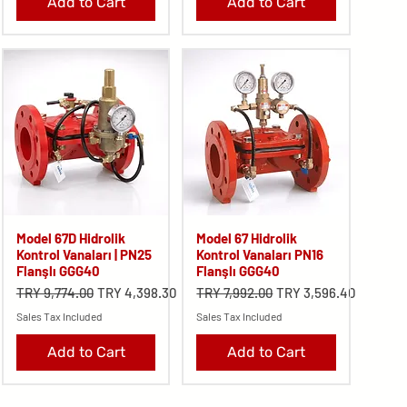
Add to Cart
Add to Cart
Model 67D Hidrolik
Model 67 Hidrolik
Kontrol Vanaları | PN25
Kontrol Vanaları PN16
Flanşlı GGG40
Flanşlı GGG40
Regular Price
Sale Price
Regular Price
Sale Price
TRY 9,774.00
TRY 4,398.30
TRY 7,992.00
TRY 3,596.40
Sales Tax Included
Sales Tax Included
Add to Cart
Add to Cart