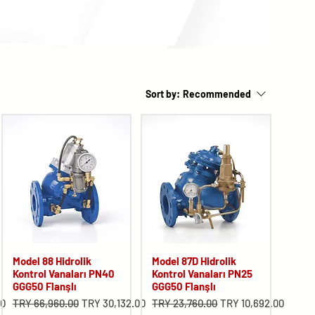
Sort by:
Recommended
Model 88 Hidrolik
Model 87D Hidrolik
Kontrol Vanaları PN40
Kontrol Vanaları PN25
GGG50 Flanşlı
GGG50 Flanşlı
Regular Price
Sale Price
Regular Price
Sale Price
00
TRY 66,960.00
TRY 30,132.00
TRY 23,760.00
TRY 10,692.00