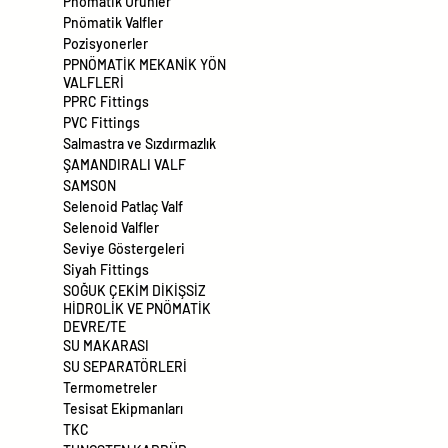
Pnömatik Ürünler
Pnömatik Valfler
Pozisyonerler
PPNÖMATİK MEKANİK YÖN
VALFLERİ
PPRC Fittings
PVC Fittings
Salmastra ve Sızdırmazlık
ŞAMANDIRALI VALF
SAMSON
Selenoid Patlaç Valf
Selenoid Valfler
Seviye Göstergeleri
Siyah Fittings
SOĞUK ÇEKİM DİKİŞSİZ
HİDROLİK VE PNÖMATİK
DEVRE/TE
SU MAKARASI
SU SEPARATÖRLERİ
Termometreler
Tesisat Ekipmanları
TKC