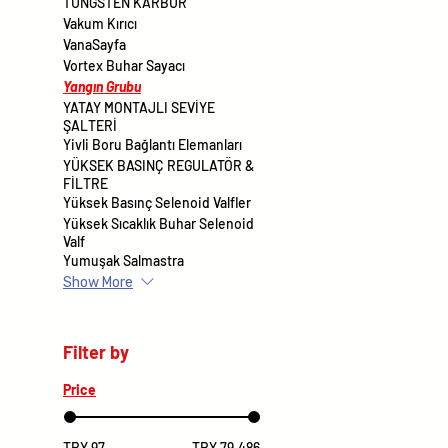
TUNGSTEN KARBÜR
Vakum Kırıcı
VanaSayfa
Vortex Buhar Sayacı
Yangın Grubu
YATAY MONTAJLI SEVİYE
ŞALTERİ
Yivli Boru Bağlantı Elemanları
YÜKSEK BASINÇ REGULATÖR &
FİLTRE
Yüksek Basınç Selenoid Valfler
Yüksek Sıcaklık Buhar Selenoid
Valf
Yumuşak Salmastra
Show More
Filter by
Price
TRY 97
TRY 79,486