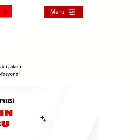
Menu
ubu , alarm
ofesyonel