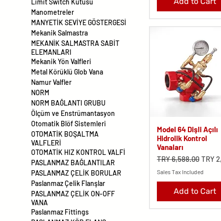
Add to Cart
Limit Switch Kutusu
Manometreler
MANYETİK SEVİYE GÖSTERGESİ
Mekanik Salmastra
MEKANİK SALMASTRA SABİT
ELEMANLARI
Mekanik Yön Valfleri
Metal Körüklü Glob Vana
Namur Valfler
NORM
NORM BAĞLANTI GRUBU
Ölçüm ve Enstrümantasyon
Otomatik Blöf Sistemleri
Model 64 Dişli Açılı
OTOMATİK BOŞALTMA
Hidrolik Kontrol
VALFLERİ
Vanaları
OTOMATİK HIZ KONTROL VALFİ
Regular Price
Sale P
TRY 6,588.00
TRY 2
PASLANMAZ BAĞLANTILAR
Sales Tax Included
PASLANMAZ ÇELİK BORULAR
Paslanmaz Çelik Flanşlar
Add to Cart
PASLANMAZ ÇELİK ON-OFF
VANA
Paslanmaz Fittings