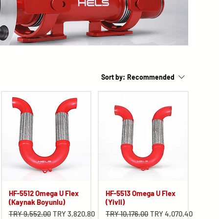
Sort by:
Recommended
HF-5512 Omega U Flex
HF-5513 Omega U Flex
(Kaynak Boyunlu)
(Yivli)
Regular Price
Sale Price
Regular Price
Sale Price
0
TRY 9,552.00
TRY 3,820.80
TRY 10,176.00
TRY 4,070.40