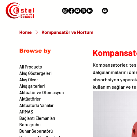
Home
Kompansatör ve Hortum
Kompansatö
Browse by
Kompansatörler, tesi
All Products
dalgalanmalarını önl
Akış Göstergeleri
absorbsiyon yaparak s
Akış Ölçer
Akış şalterleri
kullanım sağlar ve t
Aktüatör ve Otomasyon
Aktüatörler
Aktüatörlü Vanalar
ARMAŞ
Bağlantı Elemanları
Boru grubu
Buhar Seperatörü