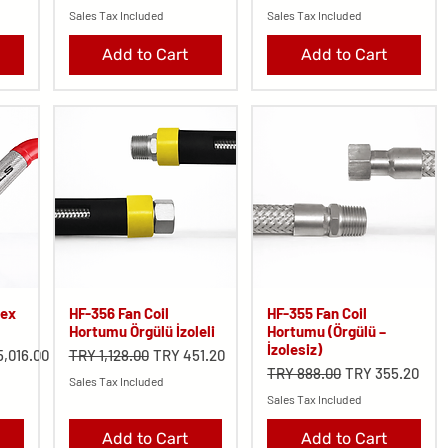
Sales Tax Included
Sales Tax Included
Add to Cart
Add to Cart
lex
HF-356 Fan Coil
HF-355 Fan Coil
Hortumu Örgülü İzoleli
Hortumu (Örgülü –
İzolesiz)
Price
Regular Price
Sale Price
5,016.00
TRY 1,128.00
TRY 451.20
Regular Price
Sale Price
TRY 888.00
TRY 355.20
Sales Tax Included
Sales Tax Included
Add to Cart
Add to Cart