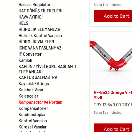
Hassas Regülatör
Sales Tax Included
HAT DÖNÜŞ FİLTRELERİ
Add to Cart
HAVA AYIRICI
HELS
HİDROLİK ELEMANLAR
Hidrolik Kontrol Vanaları
HİDROLİK VALFLER
İĞNE VANA PASLANMAZ
IP Converter
Kamlok
KAPLİN / YİVLİ BORU BAĞLANTI
ELEMANLARI
KARTUŞ SALMASTRA
Kaynaklı Fittings
Kelebek Vana
HF-5523 Omega V F
Kelepçeler
Yivli
Kompansatör ve Hortum
Regular Price
Sale 
TRY 12,540.00
TRY 
Kompansatörler
Sales Tax Included
Kondenstoplar
Kontrol Vanaları
Küresel Vanalar
Add to Cart