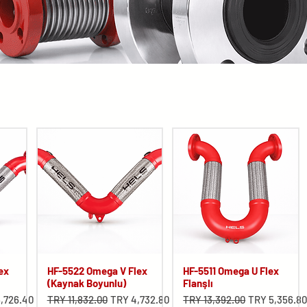
ex
HF-5522 Omega V Flex
HF-5511 Omega U Flex
(Kaynak Boyunlu)
Flanşlı
Price
Regular Price
Sale Price
Regular Price
Sale Price
,726.40
TRY 11,832.00
TRY 4,732.80
TRY 13,392.00
TRY 5,356.8