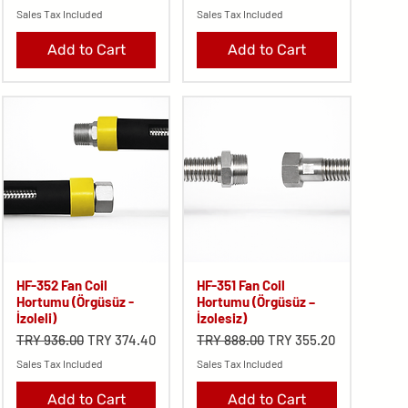
Sales Tax Included
Sales Tax Included
Add to Cart
Add to Cart
HF-352 Fan Coil
HF-351 Fan Coil
Hortumu (Örgüsüz -
Hortumu (Örgüsüz –
İzoleli)
İzolesiz)
Regular Price
Sale Price
Regular Price
Sale Price
TRY 936.00
TRY 374.40
TRY 888.00
TRY 355.20
Sales Tax Included
Sales Tax Included
Add to Cart
Add to Cart