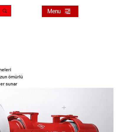
Menu
meleri
 uzun ömürlü
ler sunar