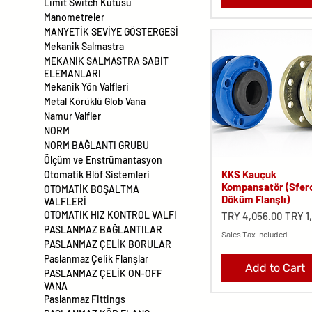
Limit Switch Kutusu
Manometreler
MANYETİK SEVİYE GÖSTERGESİ
Mekanik Salmastra
MEKANİK SALMASTRA SABİT
ELEMANLARI
Mekanik Yön Valfleri
Metal Körüklü Glob Vana
Namur Valfler
NORM
NORM BAĞLANTI GRUBU
Ölçüm ve Enstrümantasyon
KKS Kauçuk
Otomatik Blöf Sistemleri
Kompansatör (Sfer
OTOMATİK BOŞALTMA
Döküm Flanşlı)
VALFLERİ
Regular Price
Sale 
OTOMATİK HIZ KONTROL VALFİ
TRY 4,056.00
TRY 1
PASLANMAZ BAĞLANTILAR
Sales Tax Included
PASLANMAZ ÇELİK BORULAR
Paslanmaz Çelik Flanşlar
Add to Cart
PASLANMAZ ÇELİK ON-OFF
VANA
Paslanmaz Fittings