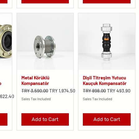
Metal Körüklü
Dişli Titreşim Yutucu
o
Kompansatör
Kauçuk Kompansatör
Regular Price
Sale Price
Regular Price
Sale Price
TRY 3,590.00
TRY 1,974.50
TRY 898.00
TRY 493.90
Price
,622.40
Sales Tax Included
Sales Tax Included
Add to Cart
Add to Cart