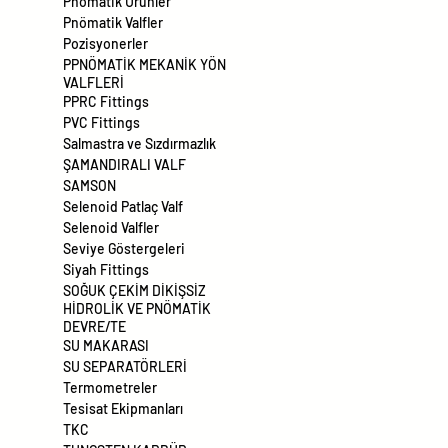
Pnömatik Ürünler
Pnömatik Valfler
Pozisyonerler
PPNÖMATİK MEKANİK YÖN
VALFLERİ
PPRC Fittings
PVC Fittings
Salmastra ve Sızdırmazlık
ŞAMANDIRALI VALF
SAMSON
Selenoid Patlaç Valf
Selenoid Valfler
Seviye Göstergeleri
Siyah Fittings
SOĞUK ÇEKİM DİKİŞSİZ
HİDROLİK VE PNÖMATİK
DEVRE/TE
SU MAKARASI
SU SEPARATÖRLERİ
Termometreler
Tesisat Ekipmanları
TKC