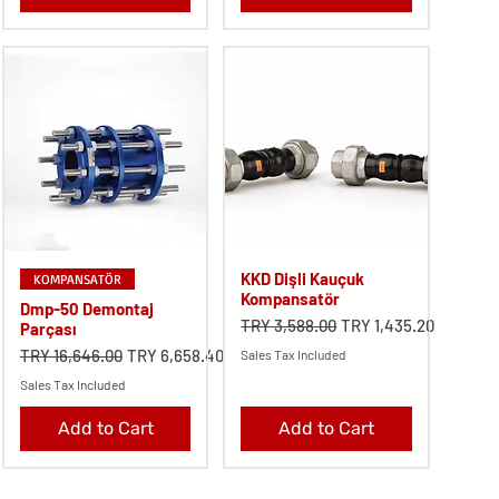
KKD Dişli Kauçuk
KOMPANSATÖR
Kompansatör
Dmp-50 Demontaj
Regular Price
Sale Price
TRY 3,588.00
TRY 1,435.20
Parçası
Regular Price
Sale Price
TRY 16,646.00
TRY 6,658.40
Sales Tax Included
Sales Tax Included
Add to Cart
Add to Cart