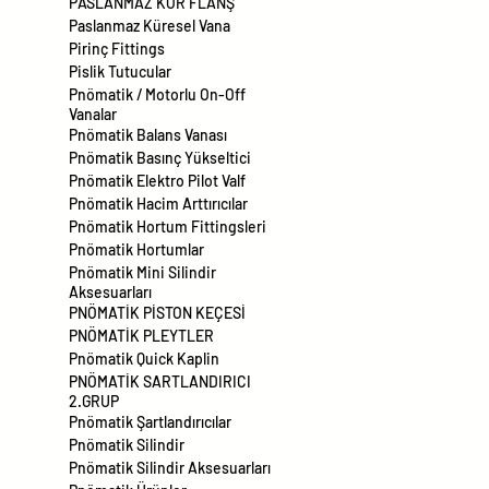
PASLANMAZ KÖR FLANŞ
Paslanmaz Küresel Vana
Pirinç Fittings
Pislik Tutucular
Pnömatik / Motorlu On-Off
Vanalar
Pnömatik Balans Vanası
Pnömatik Basınç Yükseltici
Pnömatik Elektro Pilot Valf
Pnömatik Hacim Arttırıcılar
Pnömatik Hortum Fittingsleri
Pnömatik Hortumlar
Pnömatik Mini Silindir
Aksesuarları
PNÖMATİK PİSTON KEÇESİ
PNÖMATİK PLEYTLER
Pnömatik Quick Kaplin
PNÖMATİK SARTLANDIRICI
2.GRUP
Pnömatik Şartlandırıcılar
Pnömatik Silindir
Pnömatik Silindir Aksesuarları