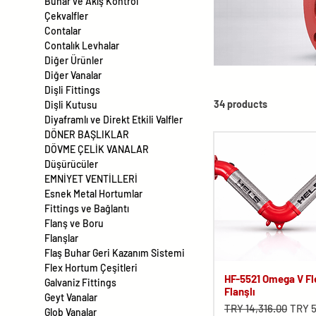
Buhar ve Akış Kontrol
Çekvalfler
Contalar
Contalık Levhalar
Diğer Ürünler
Diğer Vanalar
Dişli Fittings
34 products
Dişli Kutusu
Diyaframlı ve Direkt Etkili Valfler
DÖNER BAŞLIKLAR
DÖVME ÇELİK VANALAR
Düşürücüler
EMNİYET VENTİLLERİ
Esnek Metal Hortumlar
Fittings ve Bağlantı
Flanş ve Boru
Flanşlar
Flaş Buhar Geri Kazanım Sistemi
Flex Hortum Çeşitleri
HF-5521 Omega V Fl
Galvaniz Fittings
Flanşlı
Geyt Vanalar
Regular Price
Sale 
TRY 14,316.00
TRY 5
Glob Vanalar