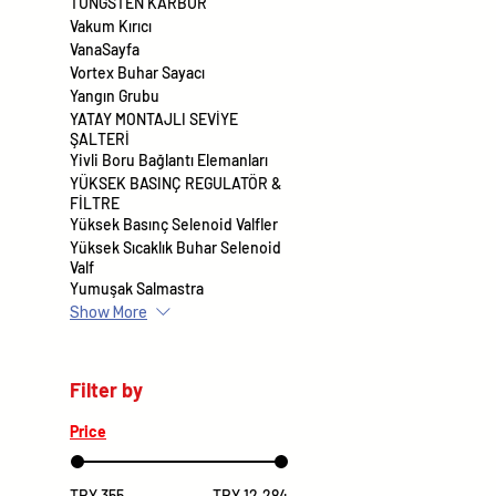
TUNGSTEN KARBÜR
Vakum Kırıcı
VanaSayfa
Vortex Buhar Sayacı
Yangın Grubu
YATAY MONTAJLI SEVİYE
ŞALTERİ
Yivli Boru Bağlantı Elemanları
YÜKSEK BASINÇ REGULATÖR &
FİLTRE
Yüksek Basınç Selenoid Valfler
Yüksek Sıcaklık Buhar Selenoid
Valf
Yumuşak Salmastra
Show More
Filter by
Price
TRY 355
TRY 12,284