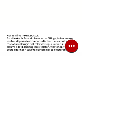
different category to continue
shopping.
Hızlı Teklif ve Teknik Destek
Astel Mekanik Tesisat olarak vana, fittings, buhar ve akış
kontrol ekipmanları, kompansatör, hortum ve mekanik
tesisat ürünleri için hızlı teklif desteği sunuyoruz. Ürün adı,
ölçü ve adet bilgisini ileterek telefon, WhatsApp veya e-
posta üzerinden teklif talebinizi kolayca oluşturabilirsiniz.
©2023 All Rights Reserved
Design: Virtual Architect
TİCARİ ÜNVAN:
ASTEL MEKANIK TESISAT ELEKTRIK ELEKTRONIK