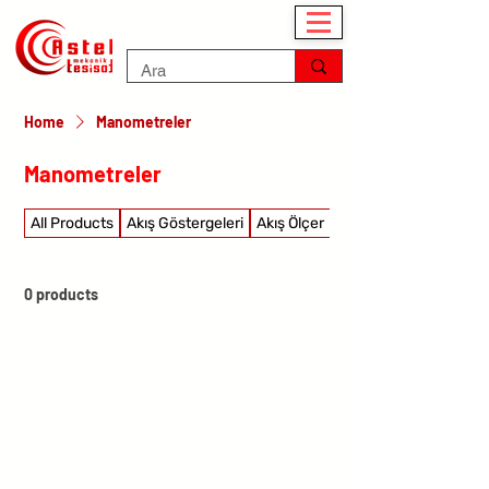
Home
Manometreler
Manometreler
All Products
Akış Göstergeleri
Akış Ölçer
Akış şalterleri
0 products
No products here yet...
In the meantime, you can choose a