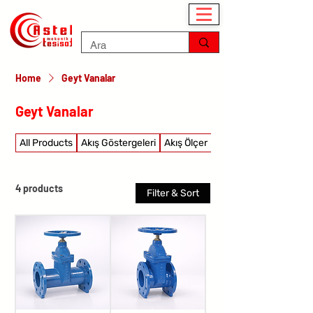
Home
Geyt Vanalar
Geyt Vanalar
All Products
Akış Göstergeleri
Akış Ölçer
Akış şalterleri
4 products
Filter & Sort