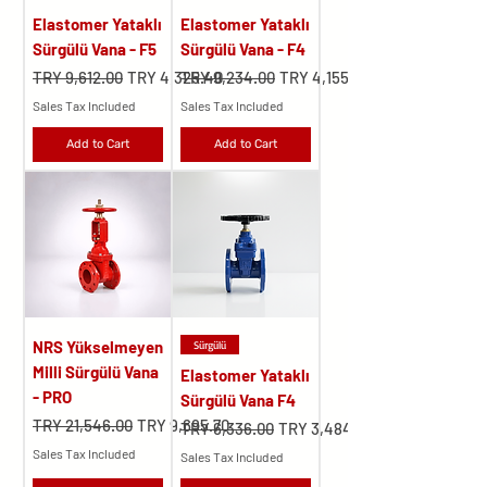
Elastomer Yataklı
Elastomer Yataklı
Sürgülü Vana - F5
Sürgülü Vana - F4
Regular Price
Sale Price
Regular Price
Sale Price
TRY 9,612.00
TRY 4,325.40
TRY 9,234.00
TRY 4,155.30
Sales Tax Included
Sales Tax Included
Add to Cart
Add to Cart
NRS Yükselmeyen
Sürgülü
Milli Sürgülü Vana
Elastomer Yataklı
- PRO
Sürgülü Vana F4
Regular Price
Sale Price
TRY 21,546.00
TRY 9,695.70
Regular Price
Sale Price
TRY 6,336.00
TRY 3,484.80
Sales Tax Included
Sales Tax Included