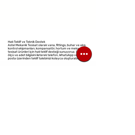
different category to continue
shopping.
Hızlı Teklif ve Teknik Destek
Astel Mekanik Tesisat olarak vana, fittings, buhar ve akış
kontrol ekipmanları, kompansatör, hortum ve mekanik
tesisat ürünleri için hızlı teklif desteği sunuyoruz. Ürün adı,
ölçü ve adet bilgisini ileterek telefon, WhatsApp veya e-
posta üzerinden teklif talebinizi kolayca oluşturabilirsiniz.
©2023 All Rights Reserved
Design: Virtual Architect
TİCARİ ÜNVAN:
ASTEL MEKANIK TESISAT ELEKTRIK ELEKTRONIK