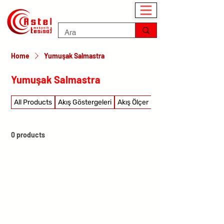
Home
Yumuşak Salmastra
Yumuşak Salmastra
All Products
Akış Göstergeleri
Akış Ölçer
Akış şalterleri
0 products
No products here yet...
In the meantime, you can choose a