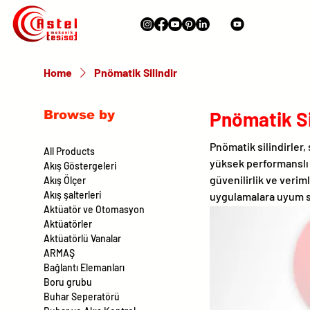
Home
Pnömatik Silindir
Pnömatik Si
Browse by
Pnömatik silindirler,
All Products
yüksek performanslı
Akış Göstergeleri
güvenilirlik ve veriml
Akış Ölçer
Akış şalterleri
uygulamalara uyum sa
Aktüatör ve Otomasyon
Aktüatörler
Aktüatörlü Vanalar
ARMAŞ
Bağlantı Elemanları
Boru grubu
Buhar Seperatörü