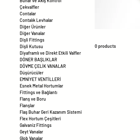
Buhar ve Akış Kontrol
Çekvalfler
Contalar
Contalık Levhalar
Diğer Ürünler
Diğer Vanalar
Dişli Fittings
0 products
Dişli Kutusu
Diyaframlı ve Direkt Etkili Valfler
DÖNER BAŞLIKLAR
DÖVME ÇELİK VANALAR
Düşürücüler
EMNİYET VENTİLLERİ
Esnek Metal Hortumlar
Fittings ve Bağlantı
Flanş ve Boru
Flanşlar
Flaş Buhar Geri Kazanım Sistemi
Flex Hortum Çeşitleri
Galvaniz Fittings
Geyt Vanalar
Glob Vanalar