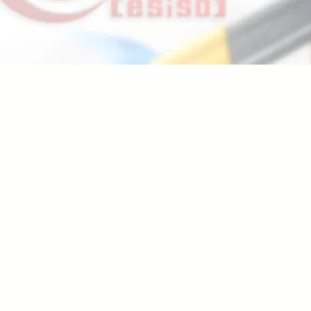
No products here yet.
In the meantime, you can choose a different categor