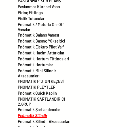
PASLANMAZ KÖR FLANŞ
Paslanmaz Küresel Vana
Pirinç Fittings
Pislik Tutucular
Pnömatik / Motorlu On-Off
Vanalar
Pnömatik Balans Vanası
Pnömatik Basınç Yükseltici
Pnömatik Elektro Pilot Valf
Pnömatik Hacim Arttırıcılar
Pnömatik Hortum Fittingsleri
Pnömatik Hortumlar
Pnömatik Mini Silindir
Aksesuarları
PNÖMATİK PİSTON KEÇESİ
PNÖMATİK PLEYTLER
Pnömatik Quick Kaplin
PNÖMATİK SARTLANDIRICI
2.GRUP
Pnömatik Şartlandırıcılar
Pnömatik Silindir
Pnömatik Silindir Aksesuarları