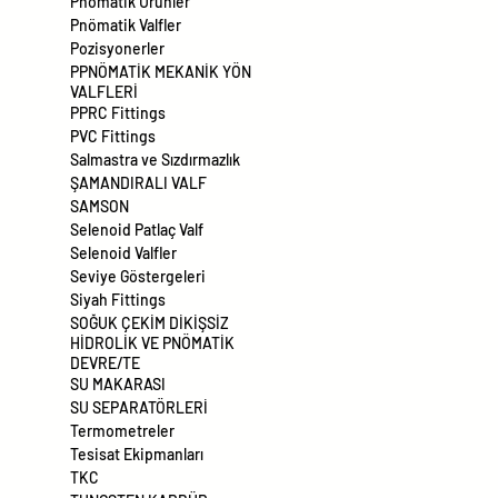
Pnömatik Ürünler
Pnömatik Valfler
Pozisyonerler
PPNÖMATİK MEKANİK YÖN
VALFLERİ
PPRC Fittings
PVC Fittings
Salmastra ve Sızdırmazlık
ŞAMANDIRALI VALF
SAMSON
Selenoid Patlaç Valf
Selenoid Valfler
Seviye Göstergeleri
Siyah Fittings
SOĞUK ÇEKİM DİKİŞSİZ
HİDROLİK VE PNÖMATİK
DEVRE/TE
SU MAKARASI
SU SEPARATÖRLERİ
Termometreler
Tesisat Ekipmanları
TKC