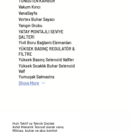
TUNGSTEN KARBÜR
Vakum Kırıcı
VanaSayfa
Vortex Buhar Sayacı
Yangın Grubu
YATAY MONTAJLI SEVİYE
ŞALTERİ
Yivli Boru Bağlantı Elemanları
YÜKSEK BASINÇ REGULATÖR &
FİLTRE
Yüksek Basınç Selenoid Valfler
Yüksek Sıcaklık Buhar Selenoid
Valf
Yumuşak Salmastra
Show More
Hızlı Teklif ve Teknik Destek
Astel Mekanik Tesisat olarak vana,
fittings, buhar ve akış kontrol