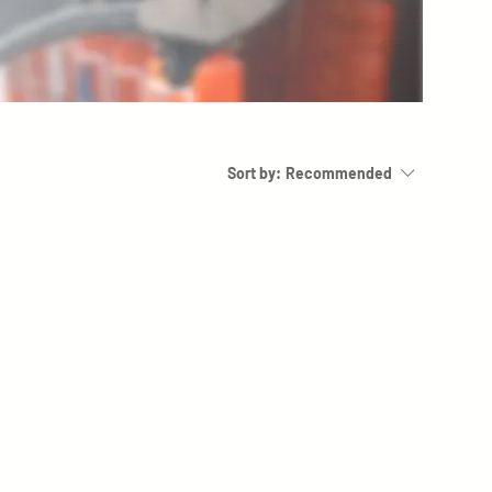
Sort by:
Recommended
..
y to continue shopping.