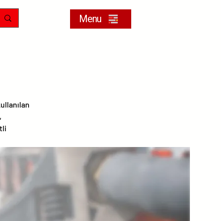
Menu
ullanılan
,
tli