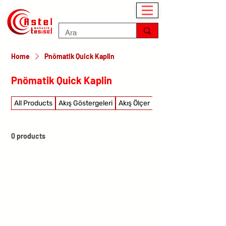
Home
Pnömatik Quick Kaplin
Pnömatik Quick Kaplin
All Products
Akış Göstergeleri
Akış Ölçer
Akış şalterleri
0 products
No products here yet...
In the meantime, you can choose a