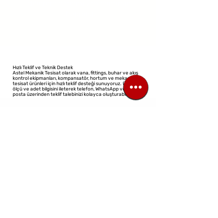
different category to continue
shopping.
Hızlı Teklif ve Teknik Destek
Astel Mekanik Tesisat olarak vana, fittings, buhar ve akış
kontrol ekipmanları, kompansatör, hortum ve mekanik
tesisat ürünleri için hızlı teklif desteği sunuyoruz. Ürün adı,
ölçü ve adet bilgisini ileterek telefon, WhatsApp veya e-
posta üzerinden teklif talebinizi kolayca oluşturabilirsiniz.
©2023 All Rights Reserved
Design: Virtual Architect
TİCARİ ÜNVAN:
ASTEL MEKANIK TESISAT ELEKTRIK ELEKTRONIK