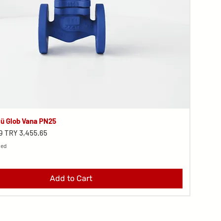
lü Glob Vana PN25
e
Sale Price
0
TRY 3,455.65
ded
Add to Cart