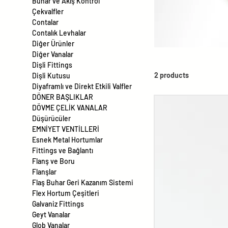
Buhar ve Akış Kontrol
Çekvalfler
Contalar
Contalık Levhalar
Diğer Ürünler
Diğer Vanalar
Dişli Fittings
2 products
Dişli Kutusu
Diyaframlı ve Direkt Etkili Valfler
DÖNER BAŞLIKLAR
DÖVME ÇELİK VANALAR
Düşürücüler
EMNİYET VENTİLLERİ
Esnek Metal Hortumlar
Fittings ve Bağlantı
Flanş ve Boru
Flanşlar
Flaş Buhar Geri Kazanım Sistemi
Flex Hortum Çeşitleri
Galvaniz Fittings
Geyt Vanalar
Glob Vanalar