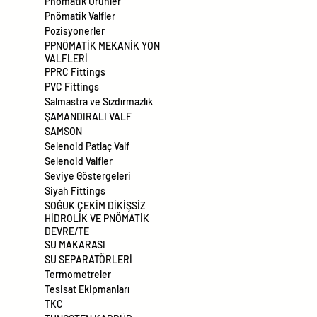
Pnömatik Ürünler
Pnömatik Valfler
Pozisyonerler
PPNÖMATİK MEKANİK YÖN
VALFLERİ
PPRC Fittings
PVC Fittings
Salmastra ve Sızdırmazlık
ŞAMANDIRALI VALF
SAMSON
Selenoid Patlaç Valf
Selenoid Valfler
Seviye Göstergeleri
Siyah Fittings
SOĞUK ÇEKİM DİKİŞSİZ
HİDROLİK VE PNÖMATİK
DEVRE/TE
SU MAKARASI
SU SEPARATÖRLERİ
Termometreler
Tesisat Ekipmanları
TKC