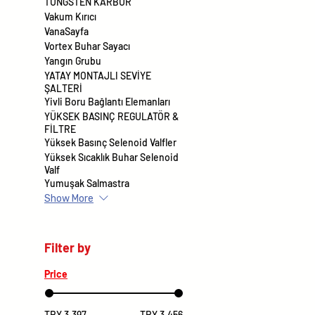
TUNGSTEN KARBÜR
Vakum Kırıcı
VanaSayfa
Vortex Buhar Sayacı
Yangın Grubu
YATAY MONTAJLI SEVİYE
ŞALTERİ
Yivli Boru Bağlantı Elemanları
YÜKSEK BASINÇ REGULATÖR &
FİLTRE
Yüksek Basınç Selenoid Valfler
Yüksek Sıcaklık Buhar Selenoid
Valf
Yumuşak Salmastra
Show More
Filter by
Price
TRY 3,397
TRY 3,456