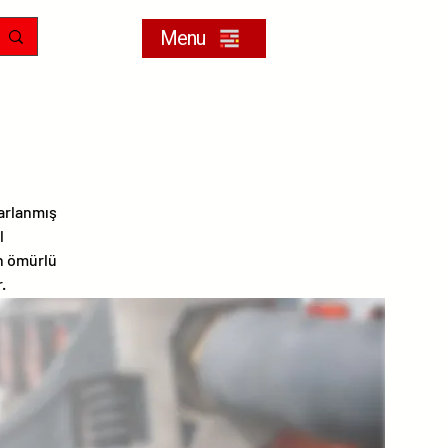
Menu
sarlanmış
l
un ömürlü
.