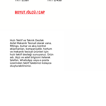
BOYUT /ÖLÇÜ / ÇAP
DN 15
DN 20
DN 25
DN 32
Hızlı Teklif ve Teknik Destek
DN 40
Astel Mekanik Tesisat olarak vana,
fittings, buhar ve akış kontrol
DN 50
ekipmanları, kompansatör, hortum
ve mekanik tesisat ürünleri için
hızlı teklif desteği sunuyoruz. Ürün
DN 65
adı, ölçü ve adet bilgisini ileterek
telefon, WhatsApp veya e-posta
DN 80
üzerinden teklif talebinizi kolayca
oluşturabilirsiniz.
DN100
DN50
DN65
DN80