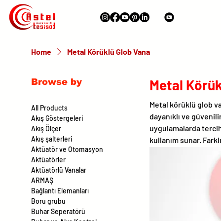
Home
Metal Körüklü Glob Vana
Metal Körük
Browse by
Metal körüklü glob va
All Products
dayanıklı ve güvenili
Akış Göstergeleri
uygulamalarda tercih
Akış Ölçer
Akış şalterleri
kullanım sunar. Fark
Aktüatör ve Otomasyon
Aktüatörler
Aktüatörlü Vanalar
ARMAŞ
Bağlantı Elemanları
Boru grubu
Buhar Seperatörü