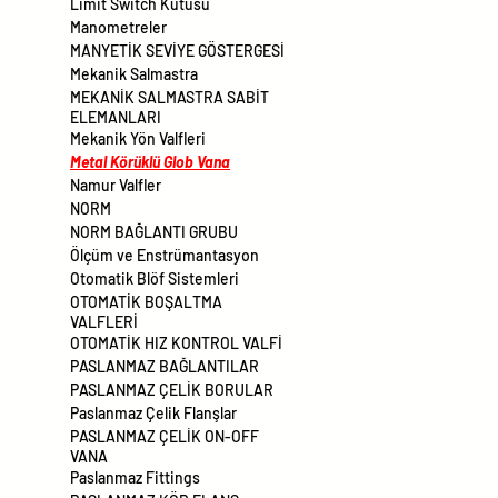
Limit Switch Kutusu
Manometreler
MANYETİK SEVİYE GÖSTERGESİ
Mekanik Salmastra
MEKANİK SALMASTRA SABİT
ELEMANLARI
Mekanik Yön Valfleri
Metal Körüklü Glob Vana
Namur Valfler
NORM
NORM BAĞLANTI GRUBU
Ölçüm ve Enstrümantasyon
Otomatik Blöf Sistemleri
OTOMATİK BOŞALTMA
VALFLERİ
OTOMATİK HIZ KONTROL VALFİ
PASLANMAZ BAĞLANTILAR
PASLANMAZ ÇELİK BORULAR
Paslanmaz Çelik Flanşlar
PASLANMAZ ÇELİK ON-OFF
VANA
Paslanmaz Fittings