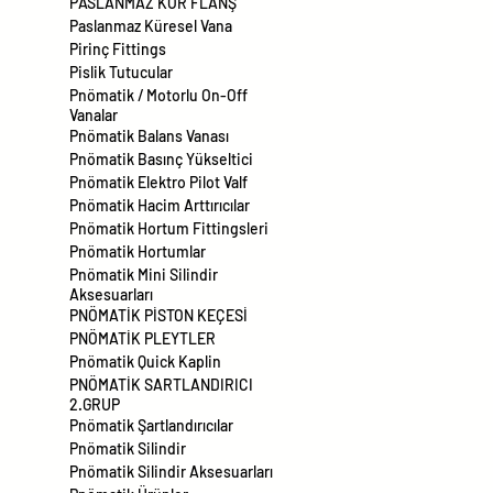
PASLANMAZ KÖR FLANŞ
Paslanmaz Küresel Vana
Pirinç Fittings
Pislik Tutucular
Pnömatik / Motorlu On-Off
Vanalar
Pnömatik Balans Vanası
Pnömatik Basınç Yükseltici
Pnömatik Elektro Pilot Valf
Pnömatik Hacim Arttırıcılar
Pnömatik Hortum Fittingsleri
Pnömatik Hortumlar
Pnömatik Mini Silindir
Aksesuarları
PNÖMATİK PİSTON KEÇESİ
PNÖMATİK PLEYTLER
Pnömatik Quick Kaplin
PNÖMATİK SARTLANDIRICI
2.GRUP
Pnömatik Şartlandırıcılar
Pnömatik Silindir
Pnömatik Silindir Aksesuarları