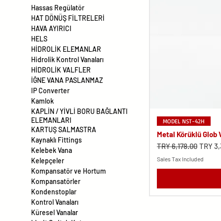
Hassas Regülatör
HAT DÖNÜŞ FİLTRELERİ
HAVA AYIRICI
HELS
HİDROLİK ELEMANLAR
Hidrolik Kontrol Vanaları
HİDROLİK VALFLER
İĞNE VANA PASLANMAZ
IP Converter
Kamlok
KAPLİN / YİVLİ BORU BAĞLANTI
ELEMANLARI
MODEL NST-42H
KARTUŞ SALMASTRA
Metal Körüklü Glob
Kaynaklı Fittings
Regular Price
Sale P
TRY 6,178.00
TRY 3,
Kelebek Vana
Sales Tax Included
Kelepçeler
Kompansatör ve Hortum
Kompansatörler
Kondenstoplar
Kontrol Vanaları
Küresel Vanalar