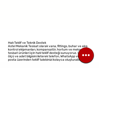
different category to continue
shopping.
Hızlı Teklif ve Teknik Destek
Astel Mekanik Tesisat olarak vana, fittings, buhar ve akış
kontrol ekipmanları, kompansatör, hortum ve mekanik
tesisat ürünleri için hızlı teklif desteği sunuyoruz. Ürün adı,
ölçü ve adet bilgisini ileterek telefon, WhatsApp veya e-
posta üzerinden teklif talebinizi kolayca oluşturabilirsiniz.
©2023 All Rights Reserved
Design: Virtual Architect
TİCARİ ÜNVAN:
ASTEL MEKANIK TESISAT ELEKTRIK ELEKTRONIK