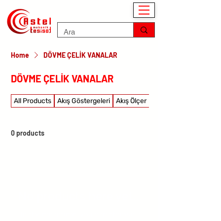
Home
DÖVME ÇELİK VANALAR
DÖVME ÇELİK VANALAR
All Products
Akış Göstergeleri
Akış Ölçer
Akış şalterleri
0 products
No products here yet...
In the meantime, you can choose a