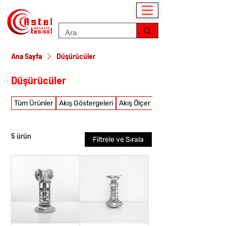
Ana Sayfa
Düşürücüler
Düşürücüler
Tüm Ürünler
Akış Göstergeleri
Akış Ölçer
Akış şalterleri
5 ürün
Filtrele ve Sırala