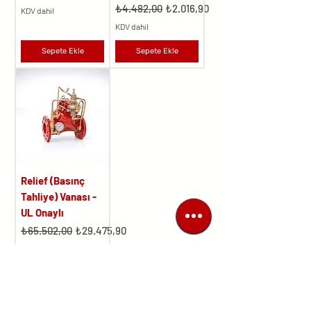
Normal Fiyat
İndirimli Fiyat
₺4.482,00
₺2.016,90
KDV dahil
KDV dahil
Sepete Ekle
Sepete Ekle
Relief (Basınç
Tahliye) Vanası -
UL Onaylı
Normal Fiyat
İndirimli Fiyat
₺65.502,00
₺29.475,90
KDV dahil
Sepete Ekle