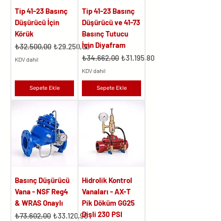
Tip 41-23 Basınç
Tip 41-23 Basınç
Düşürücü İçin
Düşürücü ve 41-73
Körük
Basınç Tutucu
İçin Diyafram
Normal Fiyat
İndirimli Fiyat
₺32.500,00
₺29.250,00
Normal Fiyat
İndirimli Fiyat
₺34.662,00
₺31.195,80
KDV dahil
KDV dahil
Sepete Ekle
Sepete Ekle
Basınç Düşürücü
Hidrolik Kontrol
Vana - NSF Reg4
Vanaları - AX-T
& WRAS Onaylı
Pik Döküm GG25
Dişli 230 PSI
Normal Fiyat
İndirimli Fiyat
₺73.602,00
₺33.120,90