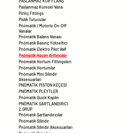
PASLANMAZ KÖR FLANŞ
Paslanmaz Küresel Vana
Pirinç Fittings
Pislik Tutucular
Pnömatik / Motorlu On-Off
Vanalar
Pnömatik Balans Vanası
Pnömatik Basınç Yükseltici
Pnömatik Elektro Pilot Valf
Pnömatik Hacim Arttırıcılar
Pnömatik Hortum Fittingsleri
Pnömatik Hortumlar
Pnömatik Mini Silindir
Aksesuarları
PNÖMATİK PİSTON KEÇESİ
PNÖMATİK PLEYTLER
Pnömatik Quick Kaplin
PNÖMATİK SARTLANDIRICI
2.GRUP
Pnömatik Şartlandırıcılar
Pnömatik Silindir
Pnömatik Silindir Aksesuarları