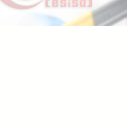
Burada Henüz Ürün 
Bu arada farklı bir kategori seçerek alışverişe d