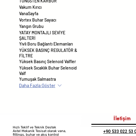
TUNGSTEN KARBÜR
Vakum Kırıcı
VanaSayfa
Vortex Buhar Sayacı
Yangın Grubu
YATAY MONTAJLI SEVİYE
ŞALTERİ
Yivli Boru Bağlantı Elemanları
YÜKSEK BASINÇ REGULATÖR &
FİLTRE
Yüksek Basınç Selenoid Valfler
Yüksek Sıcaklık Buhar Selenoid
Valf
Yumuşak Salmastra
Daha Fazla Göster
İletişim
Hızlı Teklif ve Teknik Destek
+90 533 022 53 
Astel Mekanik Tesisat olarak vana,
fittings, buhar ve akış kontrol