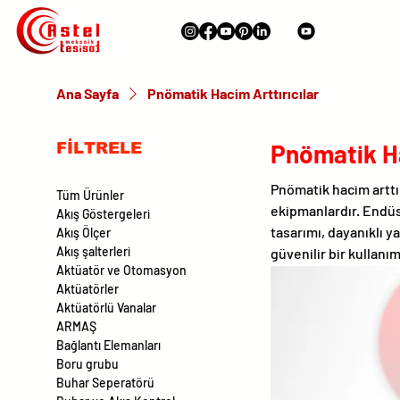
Ana Sayfa
Pnömatik Hacim Arttırıcılar
Pnömatik Ha
FİLTRELE
Pnömatik hacim arttır
Tüm Ürünler
ekipmanlardır. Endüs
Akış Göstergeleri
tasarımı, dayanıklı 
Akış Ölçer
Akış şalterleri
güvenilir bir kullanım
Aktüatör ve Otomasyon
Aktüatörler
Aktüatörlü Vanalar
ARMAŞ
Bağlantı Elemanları
Boru grubu
Buhar Seperatörü