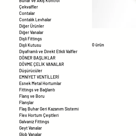
Buhar ve Akış Kontrol
Çekvalfler
Contalar
Contalık Levhalar
Diğer Ürünler
Diğer Vanalar
Dişli Fittings
0 ürün
Dişli Kutusu
Diyaframlı ve Direkt Etkili Valfler
DÖNER BAŞLIKLAR
DÖVME ÇELİK VANALAR
Düşürücüler
EMNİYET VENTİLLERİ
Esnek Metal Hortumlar
Fittings ve Bağlantı
Flanş ve Boru
Flanşlar
Flaş Buhar Geri Kazanım Sistemi
Flex Hortum Çeşitleri
Galvaniz Fittings
Geyt Vanalar
Glob Vanalar