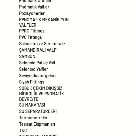
Pnömatik Ürünler
Pnömatik Valfler
Pozisyonerler
PPNÖMATİK MEKANİK YÖN
VALFLERİ
PPRC Fittings
PVC Fittings
Salmastra ve Sızdırmazlık
ŞAMANDIRALI VALF
SAMSON
Selenoid Patlaç Valf
Selenoid Valfler
Seviye Göstergeleri
Siyah Fittings
SOĞUK ÇEKİM DİKİŞSİZ
HİDROLİK VE PNÖMATİK
DEVRE/TE
SU MAKARASI
SU SEPARATÖRLERİ
Termometreler
Tesisat Ekipmanları
TKC