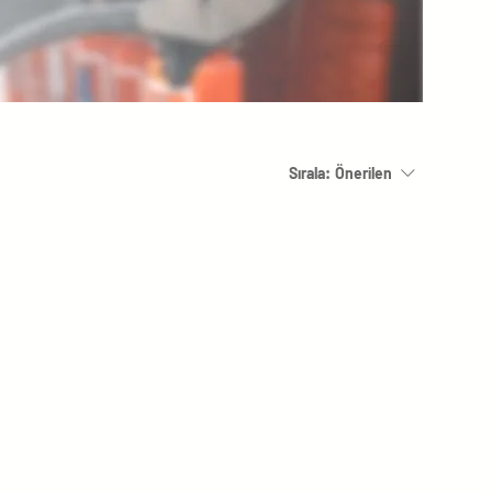
Sırala:
Önerilen
Yok
evam edebilirsiniz.