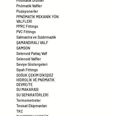
Pnömatik Ürünler
Pnömatik Valfler
Pozisyonerler
PPNÖMATİK MEKANİK YÖN
VALFLERİ
PPRC Fittings
PVC Fittings
Salmastra ve Sızdırmazlık
ŞAMANDIRALI VALF
SAMSON
Selenoid Patlaç Valf
Selenoid Valfler
Seviye Göstergeleri
Siyah Fittings
SOĞUK ÇEKİM DİKİŞSİZ
HİDROLİK VE PNÖMATİK
DEVRE/TE
SU MAKARASI
SU SEPARATÖRLERİ
Termometreler
Tesisat Ekipmanları
TKC