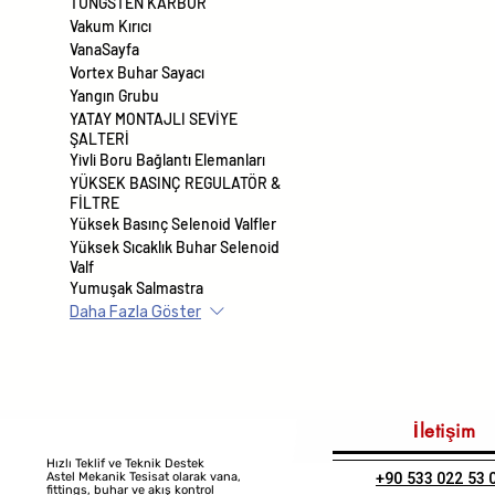
TUNGSTEN KARBÜR
Vakum Kırıcı
VanaSayfa
Vortex Buhar Sayacı
Yangın Grubu
YATAY MONTAJLI SEVİYE
ŞALTERİ
Yivli Boru Bağlantı Elemanları
YÜKSEK BASINÇ REGULATÖR &
FİLTRE
Yüksek Basınç Selenoid Valfler
Yüksek Sıcaklık Buhar Selenoid
Valf
Yumuşak Salmastra
Daha Fazla Göster
İletişim
Hızlı Teklif ve Teknik Destek
+90 533 022 53 
Astel Mekanik Tesisat olarak vana,
fittings, buhar ve akış kontrol