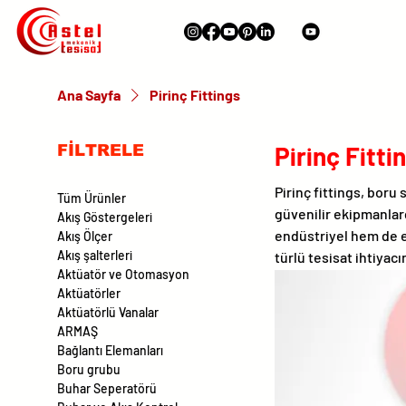
Ana Sayfa
Pirinç Fittings
Pirinç Fitti
FİLTRELE
Pirinç fittings, boru
Tüm Ürünler
güvenilir ekipmanlar
Akış Göstergeleri
endüstriyel hem de e
Akış Ölçer
Akış şalterleri
türlü tesisat ihtiya
Aktüatör ve Otomasyon
Aktüatörler
Aktüatörlü Vanalar
ARMAŞ
Bağlantı Elemanları
Boru grubu
Buhar Seperatörü