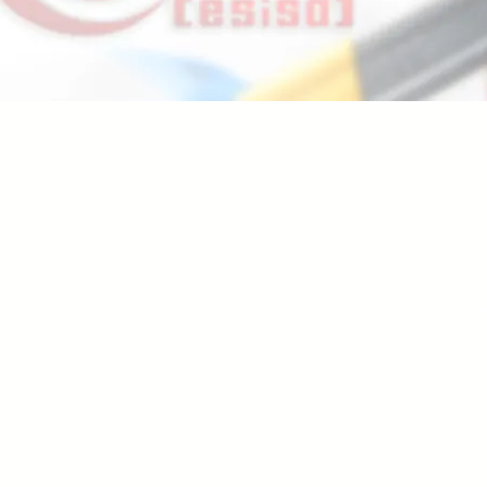
Burada Henüz Ürün 
Bu arada farklı bir kategori seçerek alışverişe d