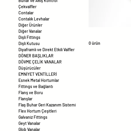
Buhar ve Akış Kontrol
Çekvalfler
Contalar
Contalık Levhalar
Diğer Ürünler
Diğer Vanalar
Dişli Fittings
0 ürün
Dişli Kutusu
Diyaframlı ve Direkt Etkili Valfler
DÖNER BAŞLIKLAR
DÖVME ÇELİK VANALAR
Düşürücüler
EMNİYET VENTİLLERİ
Esnek Metal Hortumlar
Fittings ve Bağlantı
Flanş ve Boru
Flanşlar
Flaş Buhar Geri Kazanım Sistemi
Flex Hortum Çeşitleri
Galvaniz Fittings
Geyt Vanalar
Glob Vanalar