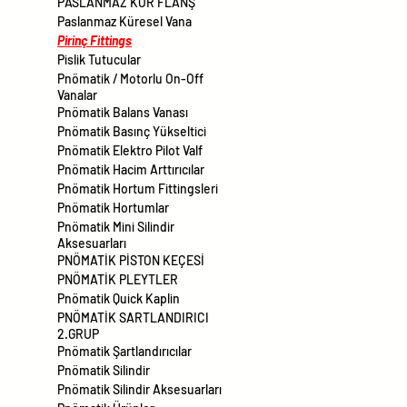
PASLANMAZ KÖR FLANŞ
Paslanmaz Küresel Vana
Pirinç Fittings
Pislik Tutucular
Pnömatik / Motorlu On-Off
Vanalar
Pnömatik Balans Vanası
Pnömatik Basınç Yükseltici
Pnömatik Elektro Pilot Valf
Pnömatik Hacim Arttırıcılar
Pnömatik Hortum Fittingsleri
Pnömatik Hortumlar
Pnömatik Mini Silindir
Aksesuarları
PNÖMATİK PİSTON KEÇESİ
PNÖMATİK PLEYTLER
Pnömatik Quick Kaplin
PNÖMATİK SARTLANDIRICI
2.GRUP
Pnömatik Şartlandırıcılar
Pnömatik Silindir
Pnömatik Silindir Aksesuarları