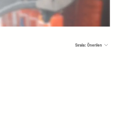
Sırala:
Önerilen
Yok
evam edebilirsiniz.