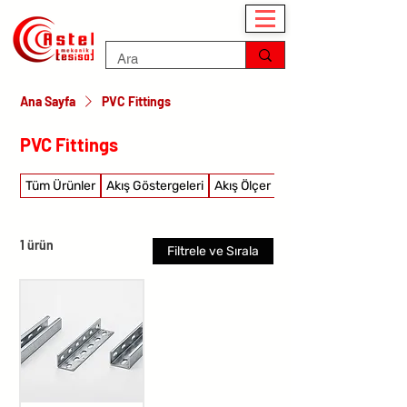
Ana Sayfa
PVC Fittings
PVC Fittings
Tüm Ürünler
Akış Göstergeleri
Akış Ölçer
Akış şalterleri
1 ürün
Filtrele ve Sırala