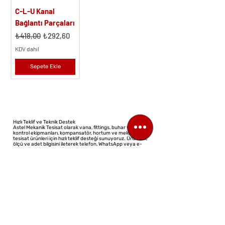
C-L-U Kanal
Bağlantı Parçaları
Normal Fiyat
İndirimli Fiyat
₺418,00
₺292,60
KDV dahil
Sepete Ekle
Hızlı Teklif ve Teknik Destek
Astel Mekanik Tesisat olarak vana, fittings, buhar ve akış
kontrol ekipmanları, kompansatör, hortum ve mekanik
tesisat ürünleri için hızlı teklif desteği sunuyoruz. Ürün adı,
ölçü ve adet bilgisini ileterek telefon, WhatsApp veya e-
posta üzerinden teklif talebinizi kolayca oluşturabilirsiniz.
©2023 Tüm Hakları Saklıdır
Tasarım: Sanal Mimar