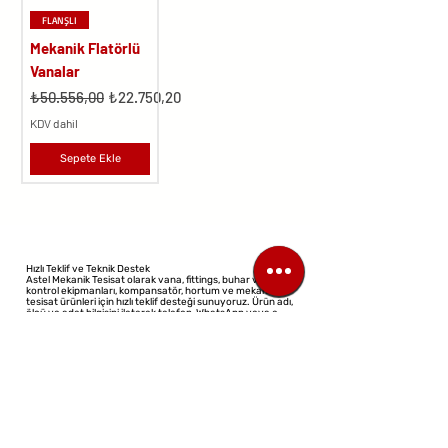
FLANŞLI
Mekanik Flatörlü
Vanalar
Normal Fiyat
İndirimli Fiyat
₺50.556,00
₺22.750,20
KDV dahil
Sepete Ekle
Hızlı Teklif ve Teknik Destek
Astel Mekanik Tesisat olarak vana, fittings, buhar ve akış
kontrol ekipmanları, kompansatör, hortum ve mekanik
tesisat ürünleri için hızlı teklif desteği sunuyoruz. Ürün adı,
ölçü ve adet bilgisini ileterek telefon, WhatsApp veya e-
posta üzerinden teklif talebinizi kolayca oluşturabilirsiniz.
©2023 Tüm Hakları Saklıdır
Tasarım: Sanal Mimar