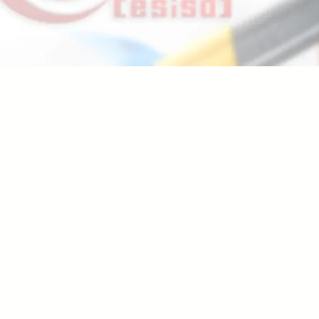
Burada Henüz Ürün 
Bu arada farklı bir kategori seçerek alışverişe d