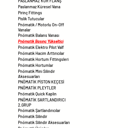
PASLANMAZ KÖR FLANŞ
Paslanmaz Küresel Vana
Pirinç Fittings
Pislik Tutucular
Pnömatik / Motorlu On-Off
Vanalar
Pnömatik Balans Vanası
Pnömatik Basınç Yükseltici
Pnömatik Elektro Pilot Valf
Pnömatik Hacim Arttırıcılar
Pnömatik Hortum Fittingsleri
Pnömatik Hortumlar
Pnömatik Mini Silindir
Aksesuarları
PNÖMATİK PİSTON KEÇESİ
PNÖMATİK PLEYTLER
Pnömatik Quick Kaplin
PNÖMATİK SARTLANDIRICI
2.GRUP
Pnömatik Şartlandırıcılar
Pnömatik Silindir
Pnömatik Silindir Aksesuarları