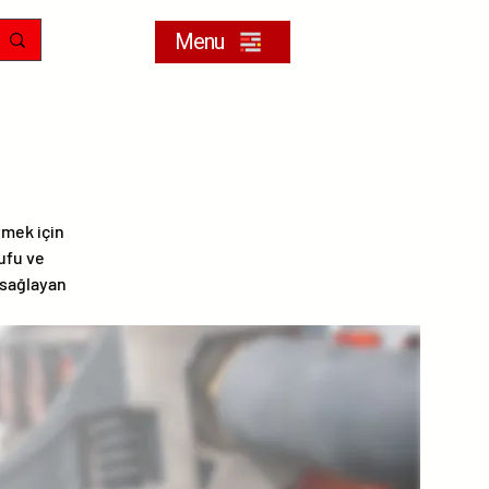
Menu
tmek için
rufu ve
 sağlayan