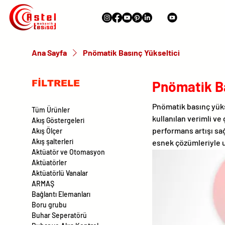
Ana Sayfa
Pnömatik Basınç Yükseltici
Pnömatik Ba
FİLTRELE
Pnömatik basınç yükse
Tüm Ürünler
kullanılan verimli ve
Akış Göstergeleri
performans artışı sağ
Akış Ölçer
Akış şalterleri
esnek çözümleriyle 
Aktüatör ve Otomasyon
Aktüatörler
Aktüatörlü Vanalar
ARMAŞ
Bağlantı Elemanları
Boru grubu
Buhar Seperatörü