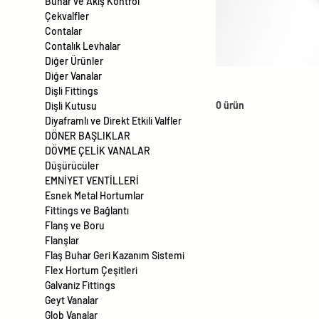
Buhar ve Akış Kontrol
Çekvalfler
Contalar
Contalık Levhalar
Diğer Ürünler
Diğer Vanalar
Dişli Fittings
0 ürün
Dişli Kutusu
Diyaframlı ve Direkt Etkili Valfler
DÖNER BAŞLIKLAR
DÖVME ÇELİK VANALAR
Düşürücüler
EMNİYET VENTİLLERİ
Esnek Metal Hortumlar
Fittings ve Bağlantı
Flanş ve Boru
Flanşlar
Flaş Buhar Geri Kazanım Sistemi
Flex Hortum Çeşitleri
Galvaniz Fittings
Geyt Vanalar
Glob Vanalar