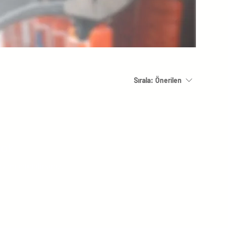
Sırala:
Önerilen
Yok
evam edebilirsiniz.