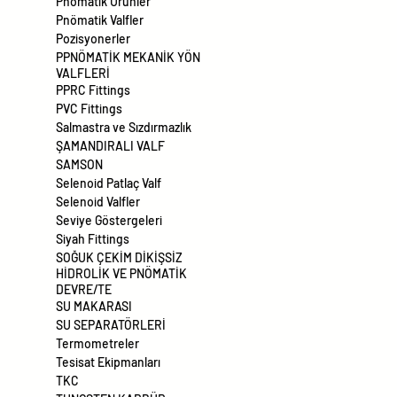
Pnömatik Ürünler
Pnömatik Valfler
Pozisyonerler
PPNÖMATİK MEKANİK YÖN
VALFLERİ
PPRC Fittings
PVC Fittings
Salmastra ve Sızdırmazlık
ŞAMANDIRALI VALF
SAMSON
Selenoid Patlaç Valf
Selenoid Valfler
Seviye Göstergeleri
Siyah Fittings
SOĞUK ÇEKİM DİKİŞSİZ
HİDROLİK VE PNÖMATİK
DEVRE/TE
SU MAKARASI
SU SEPARATÖRLERİ
Termometreler
Tesisat Ekipmanları
TKC