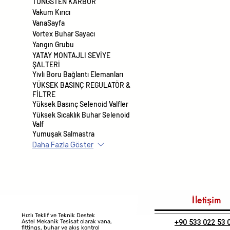
TUNGSTEN KARBÜR
Vakum Kırıcı
VanaSayfa
Vortex Buhar Sayacı
Yangın Grubu
YATAY MONTAJLI SEVİYE
ŞALTERİ
Yivli Boru Bağlantı Elemanları
YÜKSEK BASINÇ REGULATÖR &
FİLTRE
Yüksek Basınç Selenoid Valfler
Yüksek Sıcaklık Buhar Selenoid
Valf
Yumuşak Salmastra
Daha Fazla Göster
İletişim
Hızlı Teklif ve Teknik Destek
+90 533 022 53 
Astel Mekanik Tesisat olarak vana,
fittings, buhar ve akış kontrol