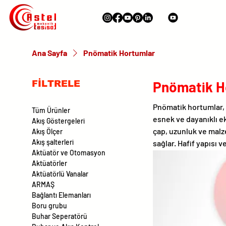
Ana Sayfa
Pnömatik Hortumlar
Pnömatik H
FİLTRELE
Pnömatik hortumlar, h
Tüm Ürünler
esnek ve dayanıklı e
Akış Göstergeleri
çap, uzunluk ve malz
Akış Ölçer
Akış şalterleri
sağlar. Hafif yapısı v
Aktüatör ve Otomasyon
Aktüatörler
Aktüatörlü Vanalar
ARMAŞ
Bağlantı Elemanları
Boru grubu
Buhar Seperatörü