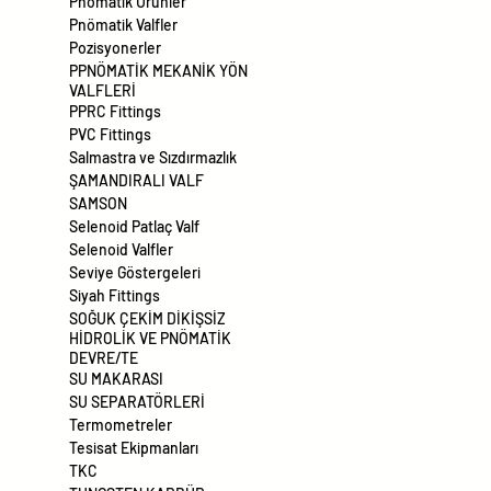
Pnömatik Ürünler
Pnömatik Valfler
Pozisyonerler
PPNÖMATİK MEKANİK YÖN
VALFLERİ
PPRC Fittings
PVC Fittings
Salmastra ve Sızdırmazlık
ŞAMANDIRALI VALF
SAMSON
Selenoid Patlaç Valf
Selenoid Valfler
Seviye Göstergeleri
Siyah Fittings
SOĞUK ÇEKİM DİKİŞSİZ
HİDROLİK VE PNÖMATİK
DEVRE/TE
SU MAKARASI
SU SEPARATÖRLERİ
Termometreler
Tesisat Ekipmanları
TKC