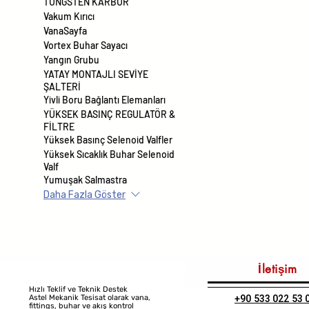
TUNGSTEN KARBÜR
Vakum Kırıcı
VanaSayfa
Vortex Buhar Sayacı
Yangın Grubu
YATAY MONTAJLI SEVİYE
ŞALTERİ
Yivli Boru Bağlantı Elemanları
YÜKSEK BASINÇ REGULATÖR &
FİLTRE
Yüksek Basınç Selenoid Valfler
Yüksek Sıcaklık Buhar Selenoid
Valf
Yumuşak Salmastra
Daha Fazla Göster
İletişim
Hızlı Teklif ve Teknik Destek
+90 533 022 53 
Astel Mekanik Tesisat olarak vana,
fittings, buhar ve akış kontrol