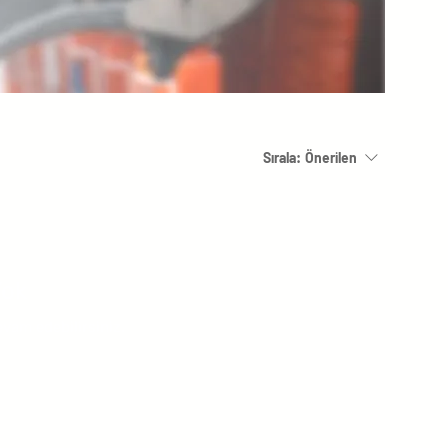
Sırala:
Önerilen
Yok
evam edebilirsiniz.