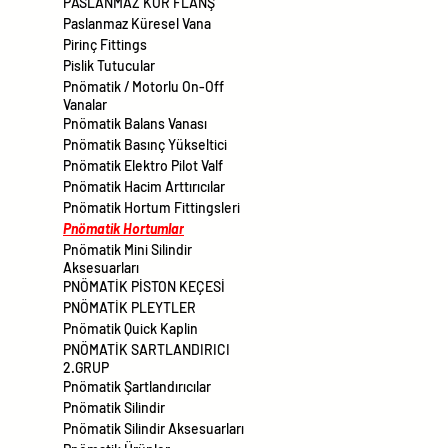
PASLANMAZ KÖR FLANŞ
Paslanmaz Küresel Vana
Pirinç Fittings
Pislik Tutucular
Pnömatik / Motorlu On-Off
Vanalar
Pnömatik Balans Vanası
Pnömatik Basınç Yükseltici
Pnömatik Elektro Pilot Valf
Pnömatik Hacim Arttırıcılar
Pnömatik Hortum Fittingsleri
Pnömatik Hortumlar
Pnömatik Mini Silindir
Aksesuarları
PNÖMATİK PİSTON KEÇESİ
PNÖMATİK PLEYTLER
Pnömatik Quick Kaplin
PNÖMATİK SARTLANDIRICI
2.GRUP
Pnömatik Şartlandırıcılar
Pnömatik Silindir
Pnömatik Silindir Aksesuarları