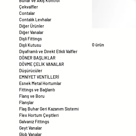
Buhar ve Akış Kontrol
Çekvalfler
Contalar
Contalık Levhalar
Diğer Ürünler
Diğer Vanalar
Dişli Fittings
0 ürün
Dişli Kutusu
Diyaframlı ve Direkt Etkili Valfler
DÖNER BAŞLIKLAR
DÖVME ÇELİK VANALAR
Düşürücüler
EMNİYET VENTİLLERİ
Esnek Metal Hortumlar
Fittings ve Bağlantı
Flanş ve Boru
Flanşlar
Flaş Buhar Geri Kazanım Sistemi
Flex Hortum Çeşitleri
Galvaniz Fittings
Geyt Vanalar
Glob Vanalar