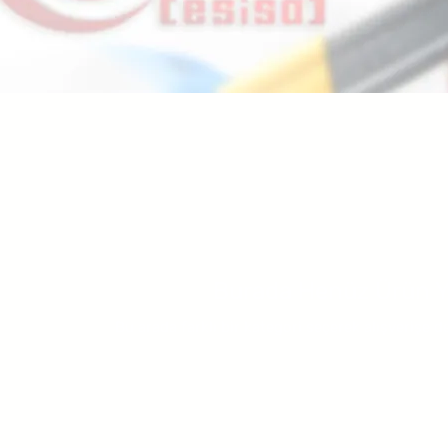
Burada Henüz Ürün 
Bu arada farklı bir kategori seçerek alışverişe d