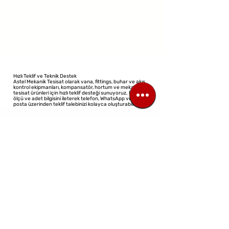
Bu arada farklı bir kategori seçerek
alışverişe devam edebilirsiniz.
Hızlı Teklif ve Teknik Destek
Astel Mekanik Tesisat olarak vana, fittings, buhar ve akış
kontrol ekipmanları, kompansatör, hortum ve mekanik
tesisat ürünleri için hızlı teklif desteği sunuyoruz. Ürün adı,
ölçü ve adet bilgisini ileterek telefon, WhatsApp veya e-
posta üzerinden teklif talebinizi kolayca oluşturabilirsiniz.
©2023 Tüm Hakları Saklıdır
Tasarım: Sanal Mimar