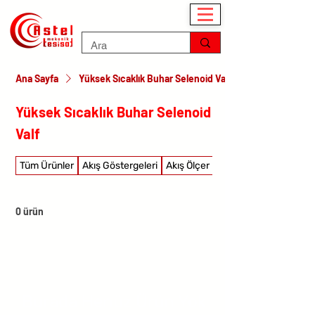
Ana Sayfa
Yüksek Sıcaklık Buhar Selenoid Valf
Yüksek Sıcaklık Buhar Selenoid
Valf
Tüm Ürünler
Akış Göstergeleri
Akış Ölçer
Akış şalterleri
0 ürün
Burada Henüz Ürün Yok