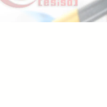
Burada Henüz Ürün 
Bu arada farklı bir kategori seçerek alışverişe d