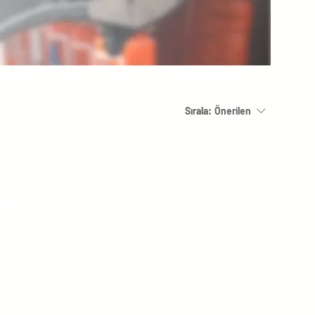
Sırala:
Önerilen
Yok
evam edebilirsiniz.