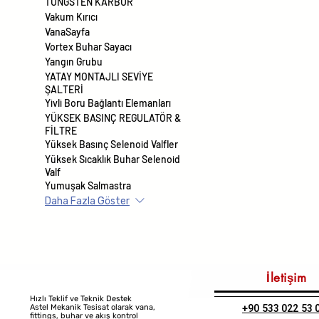
TUNGSTEN KARBÜR
Vakum Kırıcı
VanaSayfa
Vortex Buhar Sayacı
Yangın Grubu
YATAY MONTAJLI SEVİYE
ŞALTERİ
Yivli Boru Bağlantı Elemanları
YÜKSEK BASINÇ REGULATÖR &
FİLTRE
Yüksek Basınç Selenoid Valfler
Yüksek Sıcaklık Buhar Selenoid
Valf
Yumuşak Salmastra
Daha Fazla Göster
İletişim
Hızlı Teklif ve Teknik Destek
+90 533 022 53 
Astel Mekanik Tesisat olarak vana,
fittings, buhar ve akış kontrol