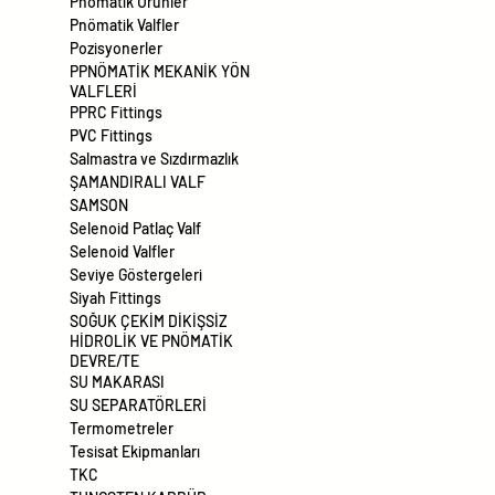
Pnömatik Ürünler
Pnömatik Valfler
Pozisyonerler
PPNÖMATİK MEKANİK YÖN
VALFLERİ
PPRC Fittings
PVC Fittings
Salmastra ve Sızdırmazlık
ŞAMANDIRALI VALF
SAMSON
Selenoid Patlaç Valf
Selenoid Valfler
Seviye Göstergeleri
Siyah Fittings
SOĞUK ÇEKİM DİKİŞSİZ
HİDROLİK VE PNÖMATİK
DEVRE/TE
SU MAKARASI
SU SEPARATÖRLERİ
Termometreler
Tesisat Ekipmanları
TKC