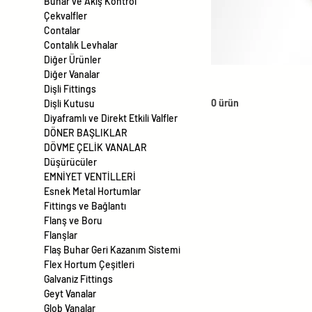
Buhar ve Akış Kontrol
Çekvalfler
Contalar
Contalık Levhalar
Diğer Ürünler
Diğer Vanalar
Dişli Fittings
0 ürün
Dişli Kutusu
Diyaframlı ve Direkt Etkili Valfler
DÖNER BAŞLIKLAR
DÖVME ÇELİK VANALAR
Düşürücüler
EMNİYET VENTİLLERİ
Esnek Metal Hortumlar
Fittings ve Bağlantı
Flanş ve Boru
Flanşlar
Flaş Buhar Geri Kazanım Sistemi
Flex Hortum Çeşitleri
Galvaniz Fittings
Geyt Vanalar
Glob Vanalar