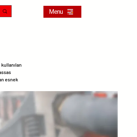
Menu
 kullanılan
hassas
yan esnek