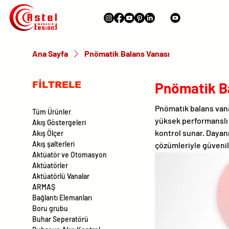
Ana Sayfa
Pnömatik Balans Vanası
Pnömatik B
FİLTRELE
Pnömatik balans vana
Tüm Ürünler
yüksek performanslı 
Akış Göstergeleri
kontrol sunar. Dayan
Akış Ölçer
Akış şalterleri
çözümleriyle güvenili
Aktüatör ve Otomasyon
Aktüatörler
Aktüatörlü Vanalar
ARMAŞ
Bağlantı Elemanları
Boru grubu
Buhar Seperatörü