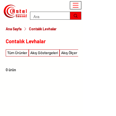
Ana Sayfa
Contalık Levhalar
Contalık Levhalar
Tüm Ürünler
Akış Göstergeleri
Akış Ölçer
Akış şalterleri
0 ürün
Burada Henüz Ürün Yok
Bu arada farklı bir kategori seçerek