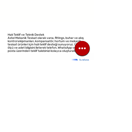
alışverişe devam edebilirsiniz.
Hızlı Teklif ve Teknik Destek
Astel Mekanik Tesisat olarak vana, fittings, buhar ve akış
kontrol ekipmanları, kompansatör, hortum ve mekanik
tesisat ürünleri için hızlı teklif desteği sunuyoruz. Ürün adı,
ölçü ve adet bilgisini ileterek telefon, WhatsApp veya e-
posta üzerinden teklif talebinizi kolayca oluşturabilirsiniz.
©2023 Tüm Hakları Saklıdır
Tasarım: Sanal Mimar
TİCARİ ÜNVAN:
ASTEL MEKANIK TESISAT ELEKTRIK ELEKTRONIK
TELEKOMÜNIKASYON MÜHENDISLIK INSAAT SANAYI VE VE TİC. LTD. ŞTİ.