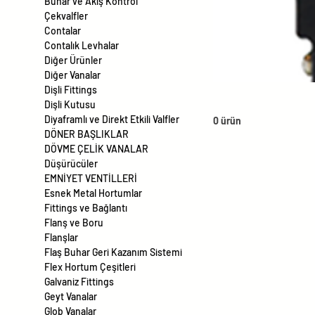
Buhar ve Akış Kontrol
Çekvalfler
Contalar
Contalık Levhalar
Diğer Ürünler
Diğer Vanalar
Dişli Fittings
Dişli Kutusu
Diyaframlı ve Direkt Etkili Valfler
0 ürün
DÖNER BAŞLIKLAR
DÖVME ÇELİK VANALAR
Düşürücüler
EMNİYET VENTİLLERİ
Esnek Metal Hortumlar
Fittings ve Bağlantı
Flanş ve Boru
Flanşlar
Flaş Buhar Geri Kazanım Sistemi
Flex Hortum Çeşitleri
Galvaniz Fittings
Geyt Vanalar
Glob Vanalar