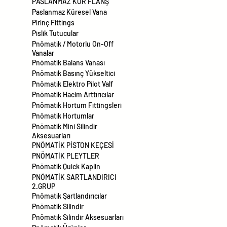
PASLANMAZ KÖR FLANŞ
Paslanmaz Küresel Vana
Pirinç Fittings
Pislik Tutucular
Pnömatik / Motorlu On-Off
Vanalar
Pnömatik Balans Vanası
Pnömatik Basınç Yükseltici
Pnömatik Elektro Pilot Valf
Pnömatik Hacim Arttırıcılar
Pnömatik Hortum Fittingsleri
Pnömatik Hortumlar
Pnömatik Mini Silindir
Aksesuarları
PNÖMATİK PİSTON KEÇESİ
PNÖMATİK PLEYTLER
Pnömatik Quick Kaplin
PNÖMATİK SARTLANDIRICI
2.GRUP
Pnömatik Şartlandırıcılar
Pnömatik Silindir
Pnömatik Silindir Aksesuarları