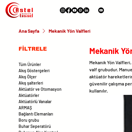
Ana Sayfa
Mekanik Yön Valfleri
Mekanik Yön
FİLTRELE
Mekanik Yön Valfleri
Tüm Ürünler
valf grubudur. Manuel
Akış Göstergeleri
aktüatör hareketlerin
Akış Ölçer
Akış şalterleri
güvenilir çalışma pe
Aktüatör ve Otomasyon
kullanılır.
Aktüatörler
Aktüatörlü Vanalar
ARMAŞ
Bağlantı Elemanları
Boru grubu
Buhar Seperatörü