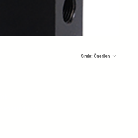
Sırala:
Önerilen
Yok
evam edebilirsiniz.