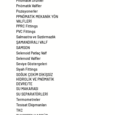
Pnömatik Ürünler
Pnömatik Valfler
Pozisyonerler
PPNÖMATİK MEKANİK YÖN
VALFLERİ
PPRC Fittings
PVC Fittings
Salmastra ve Sızdırmazlık
ŞAMANDIRALI VALF
SAMSON
Selenoid Patlaç Valf
Selenoid Valfler
Seviye Göstergeleri
Siyah Fittings
SOĞUK ÇEKİM DİKİŞSİZ
HİDROLİK VE PNÖMATİK
DEVRE/TE
SU MAKARASI
SU SEPARATÖRLERİ
Termometreler
Tesisat Ekipmanları
TKC