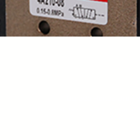
Burada Henüz Ürün 
Bu arada farklı bir kategori seçerek alışverişe d