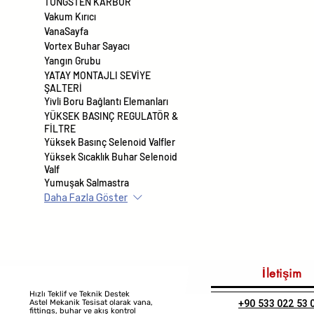
TUNGSTEN KARBÜR
Vakum Kırıcı
VanaSayfa
Vortex Buhar Sayacı
Yangın Grubu
YATAY MONTAJLI SEVİYE
ŞALTERİ
Yivli Boru Bağlantı Elemanları
YÜKSEK BASINÇ REGULATÖR &
FİLTRE
Yüksek Basınç Selenoid Valfler
Yüksek Sıcaklık Buhar Selenoid
Valf
Yumuşak Salmastra
Daha Fazla Göster
İletişim
Hızlı Teklif ve Teknik Destek
+90 533 022 53 
Astel Mekanik Tesisat olarak vana,
fittings, buhar ve akış kontrol